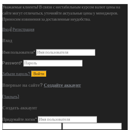
Уважаемые клиенты! В связи с нестабильным курсом валют цены на
сайте могут отличаться, уточняйте актуальные цены у менеджеров.
Приносим извинения за доставленные неудобства.
Вход
|
Регистрация
Вход
Имя пользователя
*
Password
*
Забыли пароль?
Впервые на сайте?
Создайте аккаунт
(Закрыть)
Создать аккаунт
Придумайте логин
*