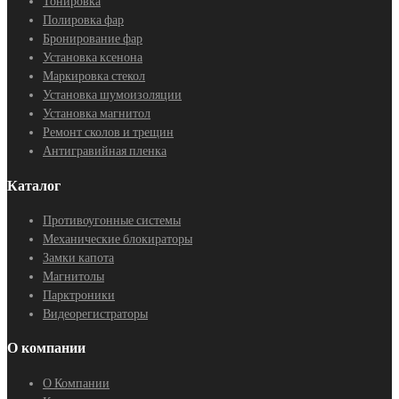
Тонировка
Полировка фар
Бронирование фар
Установка ксенона
Маркировка стекол
Установка шумоизоляции
Установка магнитол
Ремонт сколов и трещин
Антигравийная пленка
Каталог
Противоугонные системы
Механические блокираторы
Замки капота
Магнитолы
Парктроники
Видеорегистраторы
О компании
О Компании