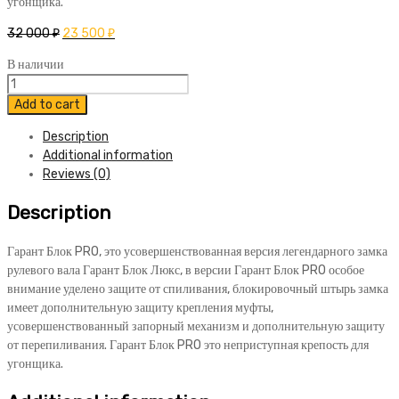
угонщика.
32 000
₽
23 500
₽
В наличии
Блокиратор
Гарант
Add to cart
Блок
Description
ПРО
Additional information
246
Reviews (0)
Toyota
Land
Description
Cruiser
100
2005-
Гарант Блок PRO, это усовершенствованная версия легендарного замка
2008
рулевого вала Гарант Блок Люкс, в версии Гарант Блок PRO особое
quantity
внимание уделено защите от спиливания, блокировочный штырь замка
имеет дополнительную защиту крепления муфты,
усовершенствованный запорный механизм и дополнительную защиту
от перепиливания. Гарант Блок PRO это неприступная крепость для
угонщика.