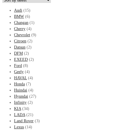
Audi
(15)
BMW
(6)
Changan
(1)
Cherry
(4)
Chevrolet
(9)
Citroen
(2)
Datsun
(2)
DFM
(2)
EXEED
(2)
Ford
(8)
Geely
(4)
HAVAL
(4)
Honda
(7)
Huindai
(4)
Hyundai
(27)
Infinity
(2)
KIA
(34)
LADA
(21)
Land Rover
(3)
Lexus
(14)