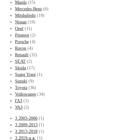
Mazda
(15)
Mercedes-Benz
(6)
Mitshubishi
(19)
Nissan
(19)
Opel
(11)
Peugeot
(2)
Porsche
(4)
Ravon
(4)
Renault
(32)
SEAT
(2)
Skoda
(17)
Ssang Yong
(1)
Suzuki
(9)
Toyota
(36)
Volkswagen
(34)
ГАЗ
(1)
УАЗ
(2)
3 2003-2006
(1)
3 2009-2013
(1)
3 2013-2018
(1)
3 2019-н.в.
(1)