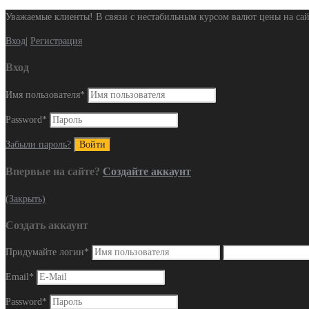
Уважаемые клиенты! В связи с нестабильным курсом валют цены на сай
Вход
|
Регистрация
Вход
Имя пользователя
*
Password
*
Забыли пароль?
Впервые на сайте?
Создайте аккаунт
(Закрыть)
Создать аккаунт
Придумайте логин
*
Email
*
Password
*