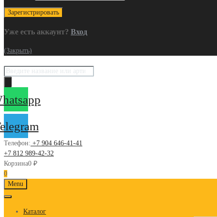
Уже есть аккаунт?
Вход
(Закрыть)
Поиск
товаров
hatsapp
elegram
Телефон:
+7 904 646-41-41
+7 812 989-42-32
Корзина
0
₽
0
Skip
Menu
to
content
Каталог