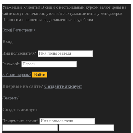
Уважаемые клиенты! В связи с нестабильным курсом валют цены на
сайте могут отличаться, уточняйте актуальные цены у менеджеров.
Приносим извинения за доставленные неудобства.
Вход
|
Регистрация
Вход
Имя пользователя
*
Password
*
Забыли пароль?
Впервые на сайте?
Создайте аккаунт
(Закрыть)
Создать аккаунт
Придумайте логин
*