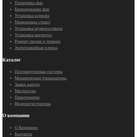
Полировка фар
Бронирование фар
Установка ксенона
Маркировка стекол
Установка шумоизоляции
Установка магнитол
Ремонт сколов и трещин
Антигравийная пленка
Каталог
Противоугонные системы
Механические блокираторы
Замки капота
Магнитолы
Парктроники
Видеорегистраторы
О компании
О Компании
Контакты