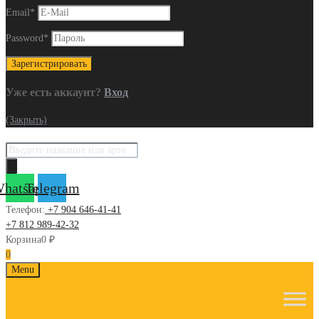
Email
*
Password
*
Уже есть аккаунт?
Вход
(Закрыть)
Поиск
товаров
hatsapp
Telegram
Телефон:
+7 904 646-41-41
+7 812 989-42-32
Корзина
0
₽
0
Skip
Menu
to
content