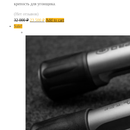
крепость для угонщика.
(Нет отзывов)
32 000
₽
23 500
₽
Add to cart
Sale!