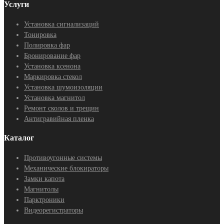
Услуги
Установка сигнализаций
Тонировка
Полировка фар
Бронирование фар
Установка ксенона
Маркировка стекол
Установка шумоизоляции
Установка магнитол
Ремонт сколов и трещин
Антигравийная пленка
Каталог
Противоугонные системы
Механические блокираторы
Замки капота
Магнитолы
Парктроники
Видеорегистраторы