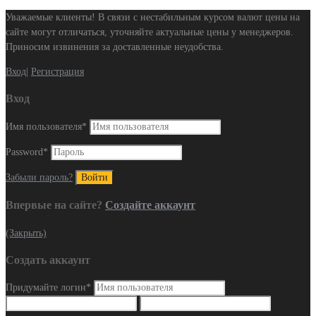
Уважаемые клиенты! В связи с нестабильным курсом валют цены на
сайте могут отличаться, уточняйте актуальные цены у менеджеров.
Приносим извинения за доставленные неудобства.
Вход
|
Регистрация
Вход
Имя пользователя
*
Password
*
Забыли пароль?
Впервые на сайте?
Создайте аккаунт
(Закрыть)
Создать аккаунт
Придумайте логин
*