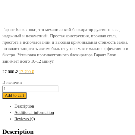
Гарант Блок Люкс, это механический блокиратор рулевого вала,
надежный и незаметный. Простая конструкция, прочная сталь,
простота в использовании и высокая криминальная стойкость замка,
позволит защитить автомобиль от угона максимально эффективно и
быстро. Установка противоугонного блокиратора Гарант Блок
занимает всего 10-12 минут.
27 000
₽
17 700
₽
В наличии
Блокиратор
Гарант
Add to cart
Блок
Description
Люкс
Additional information
829
Reviews (0)
HAVAL
Jolion
Description
2021-