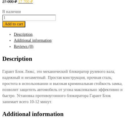
27 000
₽
17 700
₽
В наличии
Блокиратор
Гарант
Add to cart
Блок
Description
Люкс
Additional information
196
Reviews (0)
Land
Rover
Description
Freelander
2012-
Гарант Блок Люкс, это механический блокиратор рулевого вала,
2014
надежный и незаметный. Простая конструкция, прочная сталь,
quantity
простота в использовании и высокая криминальная стойкость замка,
позволит защитить автомобиль от угона максимально эффективно и
быстро. Установка противоугонного блокиратора Гарант Блок
занимает всего 10-12 минут.
Additional information