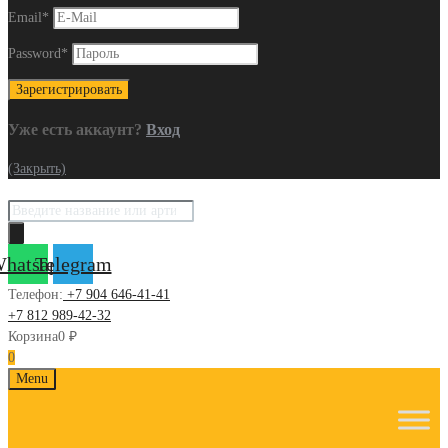
Email
*
Password
*
Уже есть аккаунт?
Вход
(Закрыть)
Поиск
товаров
hatsapp
Telegram
Телефон:
+7 904 646-41-41
+7 812 989-42-32
Корзина
0
₽
0
Skip
Menu
to
content