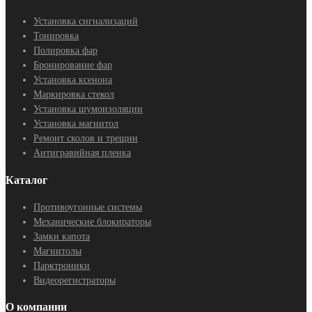
Установка сигнализаций
Тонировка
Полировка фар
Бронирование фар
Установка ксенона
Маркировка стекол
Установка шумоизоляции
Установка магнитол
Ремонт сколов и трещин
Антигравийная пленка
Каталог
Противоугонные системы
Механические блокираторы
Замки капота
Магнитолы
Парктроники
Видеорегистраторы
О компании