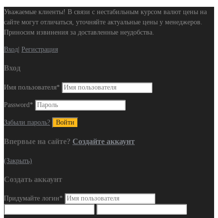
Уважаемые клиенты! В связи с нестабильным курсом валют цены на
сайте могут отличаться, уточняйте актуальные цены у менеджеров.
Приносим извинения за доставленные неудобства.
Вход
|
Регистрация
Вход
Имя пользователя
*
Password
*
Забыли пароль?
Впервые на сайте?
Создайте аккаунт
(Закрыть)
Создать аккаунт
Придумайте логин
*