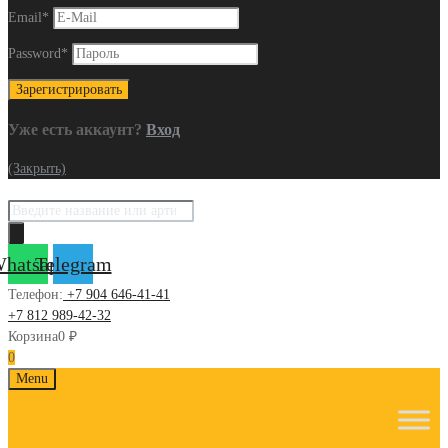
Email
*
Password
*
Уже есть аккаунт?
Вход
(Закрыть)
Поиск
товаров
hatsapp
Telegram
Телефон:
+7 904 646-41-41
+7 812 989-42-32
Корзина
0
₽
0
Skip
Menu
to
content