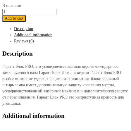
В наличии
Блокиратор
Гарант
Add to cart
Блок
Description
ПРО
Additional information
049
Reviews (0)
Toyota
C-
Description
HR
2018-
Гарант Блок PRO, это усовершенствованная версия легендарного
н.в.
замка рулевого вала Гарант Блок Люкс, в версии Гарант Блок PRO
quantity
особое внимание уделено защите от спиливания, блокировочный
штырь замка имеет дополнительную защиту крепления муфты,
усовершенствованный запорный механизм и дополнительную защиту
от перепиливания. Гарант Блок PRO это неприступная крепость для
угонщика.
Additional information