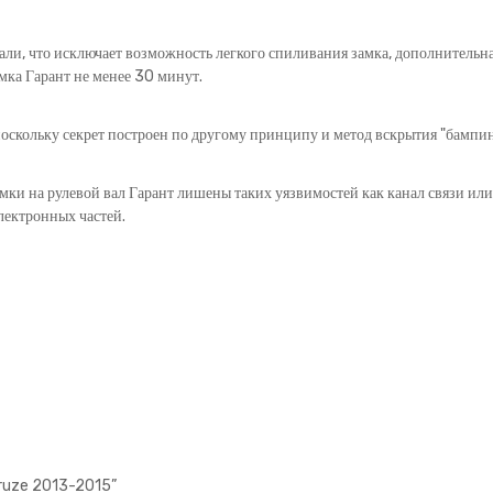
али, что исключает возможность легкого спиливания замка, дополнительна
мка Гарант не менее 30 минут.
оскольку секрет построен по другому принципу и метод вскрытия "бампинг
амки на рулевой вал Гарант лишены таких уязвимостей как канал связи ил
лектронных частей.
Cruze 2013-2015”