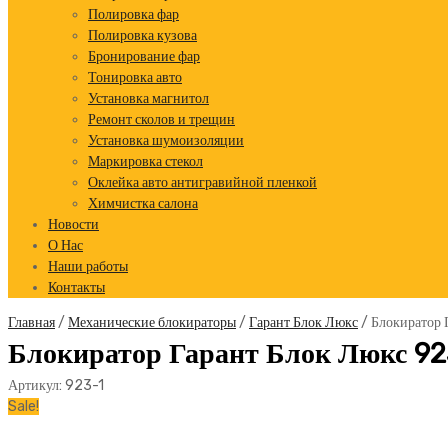
Полировка фар
Полировка кузова
Бронирование фар
Тонировка авто
Установка магнитол
Ремонт сколов и трещин
Установка шумоизоляции
Маркировка стекол
Оклейка авто антигравийной пленкой
Химчистка салона
Новости
О Нас
Наши работы
Контакты
Главная
/
Механические блокираторы
/
Гарант Блок Люкс
/ Блокиратор 
Блокиратор Гарант Блок Люкс 92
Артикул:
923-1
Sale!