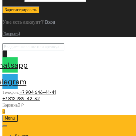
Уже есть аккаунт?
Вход
(Закрыть)
Поиск
товаров
hatsapp
elegram
Телефон:
+7 904 646-41-41
+7 812 989-42-32
Корзина
0
₽
0
Skip
Menu
to
content
Каталог