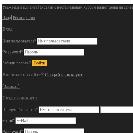
Уважаемые клиенты! В связи с нестабильным курсом валют цены на сайте
Вход
|
Регистрация
Вход
Имя пользователя
*
Password
*
Забыли пароль?
Впервые на сайте?
Создайте аккаунт
(Закрыть)
Создать аккаунт
Придумайте логин
*
Email
*
Password
*