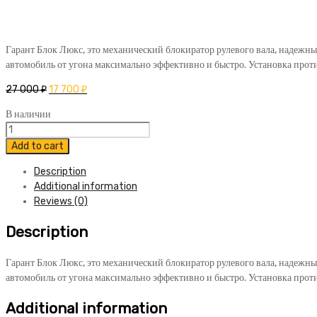
Гарант Блок Люкс, это механический блокиратор рулевого вала, надежны
автомобиль от угона максимально эффективно и быстро. Установка прот
27 000
₽
17 700
₽
В наличии
Блокиратор
Гарант
Add to cart
Блок
Description
Люкс
Additional information
923
Reviews (0)
Chevrolet
Cruze
Description
2013-
2015
quantity
Гарант Блок Люкс, это механический блокиратор рулевого вала, надежны
автомобиль от угона максимально эффективно и быстро. Установка прот
Additional information