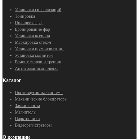
Установка сигнализаций
Тонировка
Полировка фар
Бронирование фар
Установка ксенона
Маркировка стекол
Установка шумоизоляции
Установка магнитол
Ремонт сколов и трещин
Антигравийная пленка
Каталог
Противоугонные системы
Механические блокираторы
Замки капота
Магнитолы
Парктроники
Видеорегистраторы
О компании