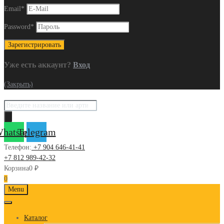
Email
*
Password
*
Уже есть аккаунт?
Вход
(Закрыть)
Поиск
товаров
hatsapp
Telegram
Телефон:
+7 904 646-41-41
+7 812 989-42-32
Корзина
0
₽
0
Skip
Menu
to
content
Каталог