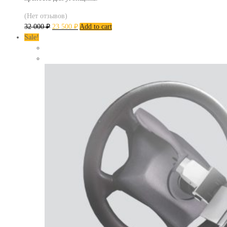
(Нет отзывов)
32 000
₽
23 500
₽
Add to cart
Sale!