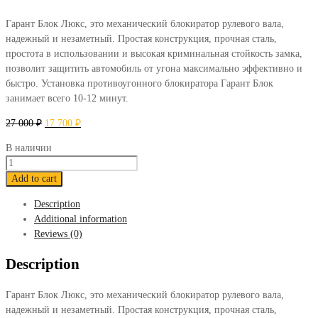
Гарант Блок Люкс, это механический блокиратор рулевого вала,
надежный и незаметный. Простая конструкция, прочная сталь,
простота в использовании и высокая криминальная стойкость замка,
позволит защитить автомобиль от угона максимально эффективно и
быстро. Установка противоугонного блокиратора Гарант Блок
занимает всего 10-12 минут.
27 000
₽
17 700
₽
В наличии
Блокиратор
Гарант
Add to cart
Блок
Description
Люкс
Additional information
353
Reviews (0)
Volkswagen
Jetta
Description
V
2006-
Гарант Блок Люкс, это механический блокиратор рулевого вала,
2011
надежный и незаметный. Простая конструкция, прочная сталь,
quantity