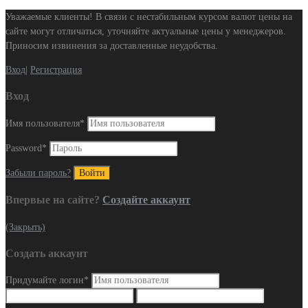
Уважаемые клиенты! В связи с нестабильным курсом валют цены на
сайте могут отличаться, уточняйте актуальные цены у менеджеров.
Приносим извинения за доставленные неудобства.
Вход
|
Регистрация
Вход
Имя пользователя
*
Password
*
Забыли пароль?
Впервые на сайте?
Создайте аккаунт
(Закрыть)
Создать аккаунт
Придумайте логин
*