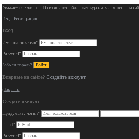
Уважаемые клиенты! В связи с нестабильным курсом валют цены на сай
Вход
|
Регистрация
Вход
Имя пользователя
*
Password
*
Забыли пароль?
Впервые на сайте?
Создайте аккаунт
(Закрыть)
Создать аккаунт
Придумайте логин
*
Email
*
Password
*