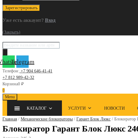
Уже есть аккаунт?
Вход
(Закрыть)
Поиск
товаров
hatsapp
Telegram
Телефон:
+7 904 646-41-41
+7 812 989-42-32
Корзина
0
₽
0
Skip
Menu
to
КАТАЛОГ
УСЛУГИ
НОВОСТИ
content
Главная
/
Механические блокираторы
/
Гарант Блок Люкс
/ Блокиратор 
Блокиратор Гарант Блок Люкс 246 