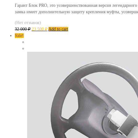
Гарант Блок PRO, это усовершенствованная версия легендарного
замка имеет дополнительную защиту крепления муфты, усоверш
(Нет отзывов)
32 000
₽
23 500
₽
Add to cart
Sale!