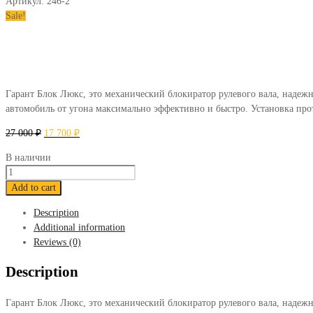
Артикул:
246-2
Sale!
Гарант Блок Люкс, это механический блокиратор рулевого вала, надежн
автомобиль от угона максимально эффективно и быстро. Установка про
27 000
₽
17 700
₽
В наличии
Блокиратор
Гарант
Add to cart
Блок
Description
Люкс
Additional information
246
Reviews (0)
Toyota
Land
Description
Cruiser
Prado
Гарант Блок Люкс, это механический блокиратор рулевого вала, надежн
2003-