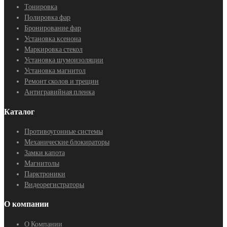
Тонировка
Полировка фар
Бронирование фар
Установка ксенона
Маркировка стекол
Установка шумоизоляции
Установка магнитол
Ремонт сколов и трещин
Антигравийная пленка
Каталог
Противоугонные системы
Механические блокираторы
Замки капота
Магнитолы
Парктроники
Видеорегистраторы
О компании
О Компании