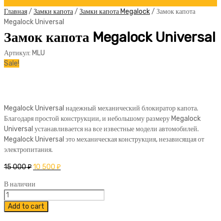
Главная
/
Замки капота
/
Замки капота Megalock
/ Замок капота
Megalock Universal
Замок капота Megalock Universal
Артикул:
MLU
Sale!
Megalock Universal надежный механический блокиратор капота.
Благодаря простой конструкции, и небольшому размеру Megalock
Universal устанавливается на все известные модели автомобилей.
Megalock Universal это механическая конструкция, независящая от
электропитания.
15 000
₽
10 500
₽
В наличии
Замок
капота
Add to cart
Megalock