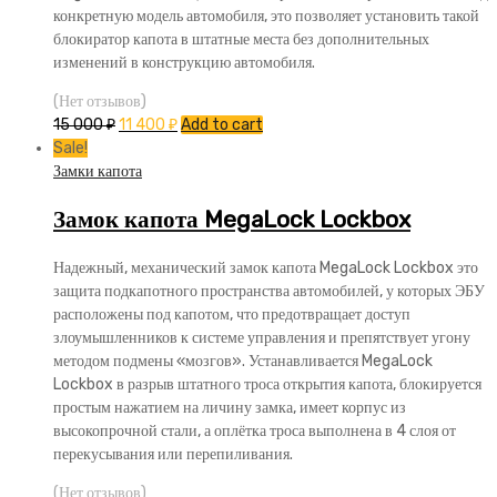
конкретную модель автомобиля, это позволяет установить такой
блокиратор капота в штатные места без дополнительных
изменений в конструкцию автомобиля.
(Нет отзывов)
15 000
₽
11 400
₽
Add to cart
Sale!
Замки капота
Замок капота MegaLock Lockbox
Надежный, механический замок капота MegaLock Lockbox это
защита подкапотного пространства автомобилей, у которых ЭБУ
расположены под капотом, что предотвращает доступ
злоумышленников к системе управления и препятствует угону
методом подмены «мозгов». Устанавливается MegaLock
Lockbox в разрыв штатного троса открытия капота, блокируется
простым нажатием на личину замка, имеет корпус из
высокопрочной стали, а оплётка троса выполнена в 4 слоя от
перекусывания или перепиливания.
(Нет отзывов)