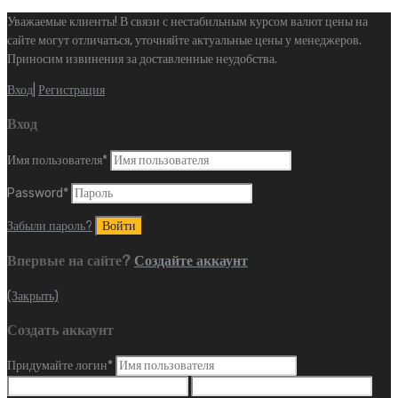
Уважаемые клиенты! В связи с нестабильным курсом валют цены на
сайте могут отличаться, уточняйте актуальные цены у менеджеров.
Приносим извинения за доставленные неудобства.
Вход
|
Регистрация
Вход
Имя пользователя
*
Password
*
Забыли пароль?
Впервые на сайте?
Создайте аккаунт
(Закрыть)
Создать аккаунт
Придумайте логин
*