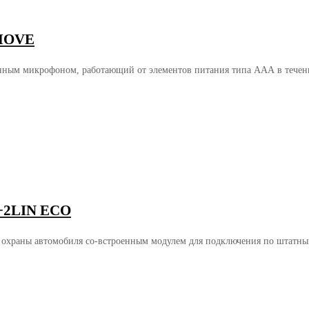
 MOVE
ым микрофоном, работающий от элементов питания типа ААА в течение н
N+2LIN ECO
а охраны автомобиля со-встроенным модулем для подключения по штатн