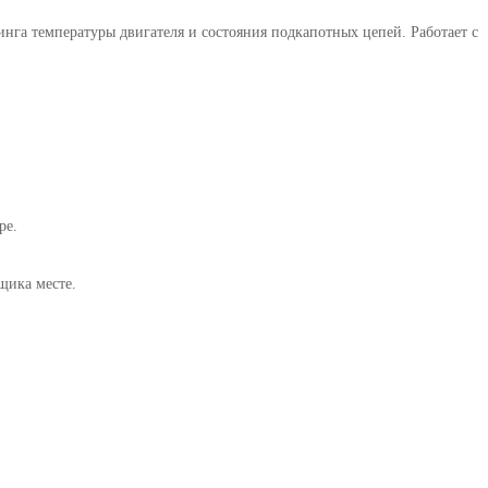
нга температуры двигателя и состояния подкапотных цепей. Работает с
ре.
щика месте.