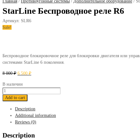
Главная
/
Противоугонные системы
/
Дополнительное оборудование
/ S
StarLine Беспроводное реле R6
Артикул:
SLR6
Sale!
Беспроводное блокировочное реле для блокировки двигателя или управ
системами StarLine 6 поколения.
8 000
₽
6 500
₽
В наличии
StarLine
Беспроводное
Add to cart
реле
Description
R6
Additional information
quantity
Reviews (0)
Description