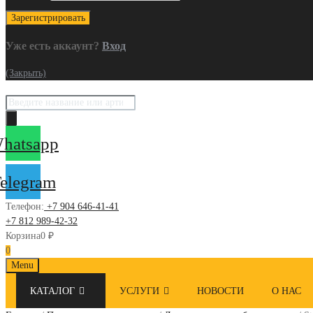
Уже есть аккаунт?
Вход
(Закрыть)
Поиск
товаров
hatsapp
elegram
Телефон:
+7 904 646-41-41
+7 812 989-42-32
Корзина
0
₽
0
Skip
Menu
to
КАТАЛОГ
УСЛУГИ
НОВОСТИ
О НАС
content