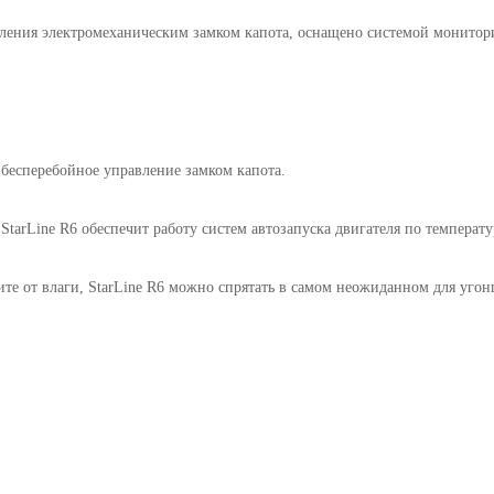
ления электромеханическим замком капота, оснащено системой монитори
 бесперебойное управление замком капота.
tarLine R6 обеспечит работу систем автозапуска двигателя по температу
ите от влаги, StarLine R6 можно спрятать в самом неожиданном для угон