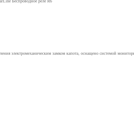
tarLine Беспроводное реле R6
ления электромеханическим замком капота, оснащено системой монитори