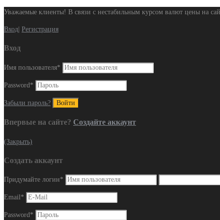
Уважаемые клиенты! В связи с нестабильным курсом валют цены на сай
Вход
|
Регистрация
Вход
Имя пользователя
*
Password
*
Забыли пароль?
Впервые на сайте?
Создайте аккаунт
(Закрыть)
Создать аккаунт
Придумайте логин
*
Email
*
Password
*