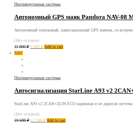
Противоугонные системы
Автономный GPS маяк Pandora NAV-08
Автономный поисковый, навигационный GPS маячок, со-встроенн
(Нет отзывов)
11 000
₽
9 600
₽
Add to cart
Sale!
Противоугонные системы
Автосигнализация StarLine А93 v2 2CA
StarLine А93 v2 2CAN+2LIN ECO надежная и не дорогая систем
(Нет отзывов)
19 600
₽
12 300
₽
Add to cart