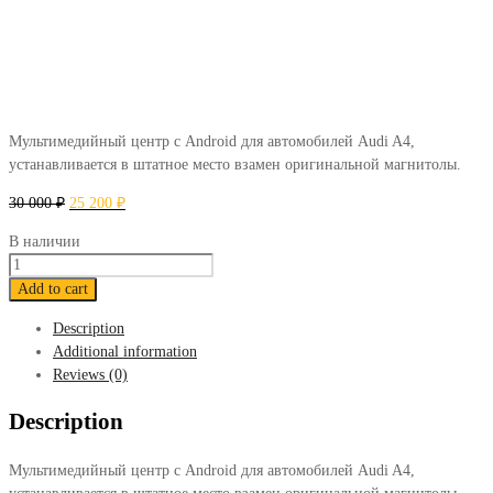
Мультимедийный центр с Android для автомобилей Audi A4,
устанавливается в штатное место взамен оригинальной магнитолы.
30 000
₽
25 200
₽
В наличии
Штатная
магнитола
Add to cart
FarCar
Description
для
Additional information
Audi
Reviews (0)
A4
quantity
Description
Мультимедийный центр с Android для автомобилей Audi A4,