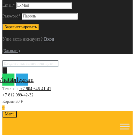
Email
*
Password
*
Уже есть аккаунт?
Вход
(Закрыть)
Поиск
товаров
hatsapp
Telegram
Телефон:
+7 904 646-41-41
+7 812 989-42-32
Корзина
0
₽
0
Skip
Menu
to
content