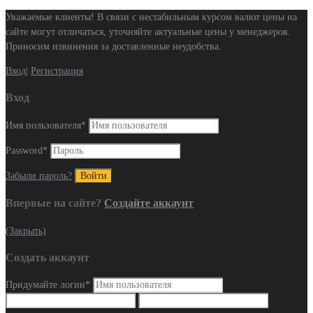
Уважаемые клиенты! В связи с нестабильным курсом валют цены на
сайте могут отличаться, уточняйте актуальные цены у менеджеров.
Приносим извинения за доставленные неудобства.
Вход
|
Регистрация
Вход
Имя пользователя
*
Password
*
Забыли пароль?
Впервые на сайте?
Создайте аккаунт
(Закрыть)
Создать аккаунт
Придумайте логин
*