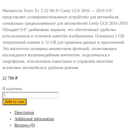
Магнитола Teyes X1 2-32 Wi-Fi Geely GC6 2016 — 2019 9.0″
представляет усовершенствованное устройство для автомобиля,
специально предназначенное для автомобилей Geely GC6 2016-2019.
Обладает 9.0″-дюймовым экраном, что обеспечивает удобство
использования и отличное качество изображения. Оснащена 2 GB
оперативной памяти и 32 GB для хранения данных и приложений.
Эта магнитола оснащена множеством функций, позволяющих
наслаждаться мультимедийным контентом, подключаться к
смартфонам, использовать навигацию и управлять многими
аспектами автомобиля в удобном режиме.
22 700
₽
В наличии
Магнитола
Teyes
Add to cart
X1
Description
2-
Additional information
32
Reviews (0)
Wi-
Fi