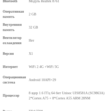
Bluetooth
Модуль Realtek 8761
Оперативная
2 GB
память
Внутренняя
32 GB
память
Вентилятор
Нет
охлаждения
Версия
X1
Интернет
WiFi 2.4G +WiFi 5G
Операционная
Android 10API=29
система
8 ядер 1.6 ГГц 64 бит Unisoc UIS8581A (SC9863A)
Процессор
2*Cortex A75 + 8*Cortex A55 ARM 28NM