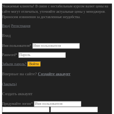
Уважаемые клиенты! В связи с нестабильным курсом валют цены на
сайте могут отличаться, уточняйте актуальные цены у менеджеров.
Приносим извинения за доставленные неудобства.
Вход
|
Регистрация
Вход
Имя пользователя
*
Password
*
Забыли пароль?
Впервые на сайте?
Создайте аккаунт
(Закрыть)
Создать аккаунт
Придумайте логин
*