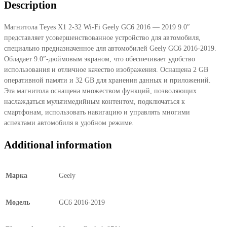
Description
Geely
GC6
Магнитола Teyes X1 2-32 Wi-Fi Geely GC6 2016 — 2019 9.0″
2016
представляет усовершенствованное устройство для автомобиля,
—
специально предназначенное для автомобилей Geely GC6 2016-2019.
2019
Обладает 9.0″-дюймовым экраном, что обеспечивает удобство
9.0"
использования и отличное качество изображения. Оснащена 2 GB
quantity
оперативной памяти и 32 GB для хранения данных и приложений.
Эта магнитола оснащена множеством функций, позволяющих
наслаждаться мультимедийным контентом, подключаться к
смартфонам, использовать навигацию и управлять многими
аспектами автомобиля в удобном режиме.
Additional information
Марка
Geely
Модель
GC6 2016-2019