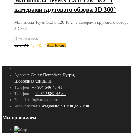
Магнитола Teyes CC3 6-128 10.2″ с
камерами кругового обзора 3D 360°
Магнитола Teyes CC3 6-128 10.2″ с камерами кругового обзора
3D 360°
(Нет отзывов)
62 349
₽
42 749
₽
Add to cart
Адрес:
г. Санкт-Петербург, Бугры,
Шоссейная улица, 1Г
Телефон:
+7 904 646-41-41
Телефон 2:
+7 812 989-42-32
E-mail:
info@proxycar.ru
Часы работы:
Ежедневно с 10:00 до 20:00
Мы принимаем: