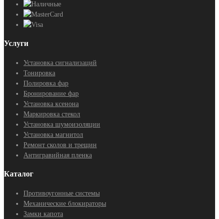
Услуги
Установка сигнализаций
Тонировка
Полировка фар
Бронирование фар
Установка ксенона
Маркировка стекол
Установка шумоизоляции
Установка магнитол
Ремонт сколов и трещин
Антигравийная пленка
Каталог
Противоугонные системы
Механические блокираторы
Замки капота