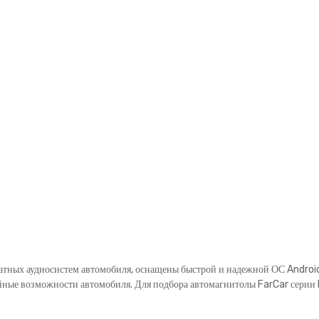
тных аудиосистем автомобиля, оснащены быстрой и надежной ОС Android
е возможности автомобиля. Для подбора автомагнитолы FarCar серии HL