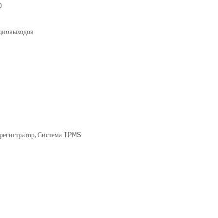
0
удиовыходов
регистратор, Система TPMS