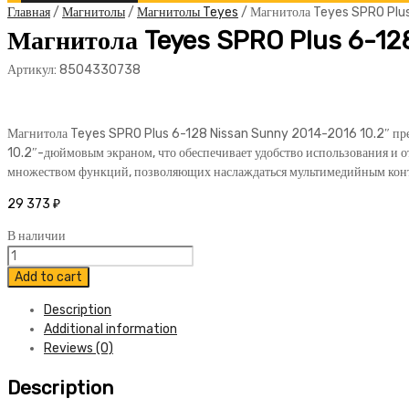
Главная
/
Магнитолы
/
Магнитолы Teyes
/ Магнитола Teyes SPRO Plu
Магнитола Teyes SPRO Plus 6-12
Артикул:
8504330738
Магнитола Teyes SPRO Plus 6-128 Nissan Sunny 2014-2016 10.2″ пред
10.2″-дюймовым экраном, что обеспечивает удобство использования и 
множеством функций, позволяющих наслаждаться мультимедийным конте
29 373
₽
В наличии
Магнитола
Teyes
Add to cart
SPRO
Description
Plus
Additional information
6-
Reviews (0)
128
Nissan
Description
Sunny
2014-