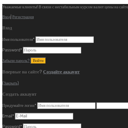
Уважаемые клиенты! В связи с нестабильным курсом валют цены на сайте
Вход
|
Регистрация
Вход
Имя пользователя
*
Password
*
Забыли пароль?
Впервые на сайте?
Создайте аккаунт
(Закрыть)
Создать аккаунт
Придумайте логин
*
Email
*
Password
*