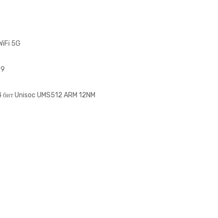
WiFi 5G
29
64 бит Unisoc UMS512 ARM 12NM