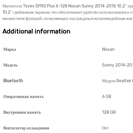
2016
Магнитола Teyes SPRO Plus 6-128 Nissan Sunny 2014-2016 10.2″ пред
10.2"
10.2″-дюймовым экраном, что обеспечивает удобство использования и 
quantity
множеством функций, позволяющих наслаждаться мультимедийным конте
Additional information
Марка
Nissan
Модель
Sunny 2014-20
Bluetooth
Модуль Realtek
Оперативная память
6 GB
Внутренняя память
128 GB
Вентилятор охлаждения
Нет