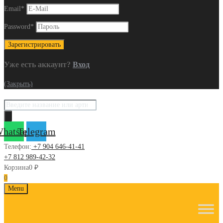
Email
*
Password
*
Уже есть аккаунт?
Вход
(Закрыть)
Поиск
товаров
hatsapp
Telegram
Телефон:
+7 904 646-41-41
+7 812 989-42-32
Корзина
0
₽
0
Skip
Menu
to
content