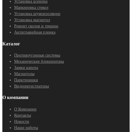
Установка ксенона
Маркировка стекол
Установка шумоизоляции
Установка магнитол
Ремонт сколов и трещин
Антигравийная пленка
Каталог
Противоугонные системы
Механические блокираторы
Замки капота
Магнитолы
Парктроники
Видеорегистраторы
О компании
О Компании
Контакты
Новости
Наши работы