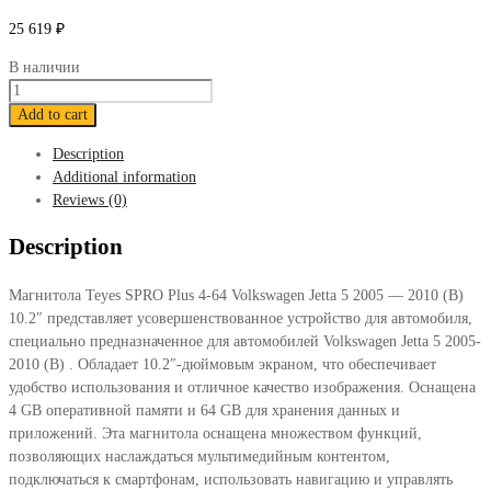
25 619
₽
В наличии
Магнитола
Teyes
Add to cart
SPRO
Description
Plus
Additional information
4-
Reviews (0)
64
Volkswagen
Description
Jetta
5
Магнитола Teyes SPRO Plus 4-64 Volkswagen Jetta 5 2005 — 2010 (B)
2005
10.2″ представляет усовершенствованное устройство для автомобиля,
—
специально предназначенное для автомобилей Volkswagen Jetta 5 2005-
2010
2010 (B) . Обладает 10.2″-дюймовым экраном, что обеспечивает
(B)
удобство использования и отличное качество изображения. Оснащена
10.2"
4 GB оперативной памяти и 64 GB для хранения данных и
quantity
приложений. Эта магнитола оснащена множеством функций,
позволяющих наслаждаться мультимедийным контентом,
подключаться к смартфонам, использовать навигацию и управлять