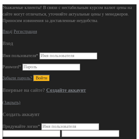
Уважаемые клиенты! В связи с нестабильным курсом валют цены на
сайте могут отличаться, уточняйте актуальные цены у менеджеров.
Приносим извинения за доставленные неудобства.
Вход
|
Регистрация
Вход
Имя пользователя
*
Password
*
Забыли пароль?
Впервые на сайте?
Создайте аккаунт
(Закрыть)
Создать аккаунт
Придумайте логин
*