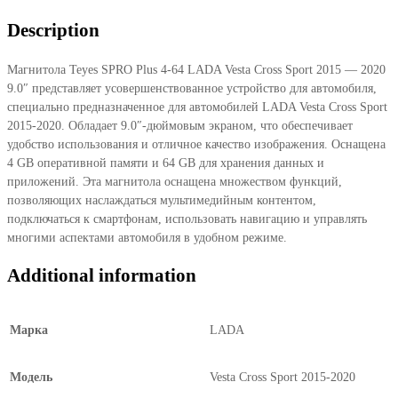
LADA
Description
Vesta
Cross
Магнитола Teyes SPRO Plus 4-64 LADA Vesta Cross Sport 2015 — 2020
Sport
9.0″ представляет усовершенствованное устройство для автомобиля,
2015
специально предназначенное для автомобилей LADA Vesta Cross Sport
—
2015-2020. Обладает 9.0″-дюймовым экраном, что обеспечивает
2020
удобство использования и отличное качество изображения. Оснащена
9.0"
4 GB оперативной памяти и 64 GB для хранения данных и
quantity
приложений. Эта магнитола оснащена множеством функций,
позволяющих наслаждаться мультимедийным контентом,
подключаться к смартфонам, использовать навигацию и управлять
многими аспектами автомобиля в удобном режиме.
Additional information
Марка
LADA
Модель
Vesta Cross Sport 2015-2020