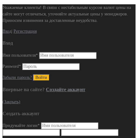
Уважаемые клиенты! В связи с нестабильным курсом валют цены на
сайте могут отличаться, уточняйте актуальные цены у менеджеров.
Приносим извинения за доставленные неудобства.
Вход
|
Регистрация
Вход
Имя пользователя
*
Password
*
Забыли пароль?
Впервые на сайте?
Создайте аккаунт
(Закрыть)
Создать аккаунт
Придумайте логин
*