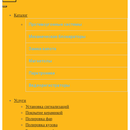
to
content
Каталог
Противоугонные системы
Механические блокираторы
Замки капота
Магнитолы
Парктроники
Видеорегистраторы
Услуги
Установка сигнализаций
Покрытие керамикой
Полировка фар
Полировка кузова