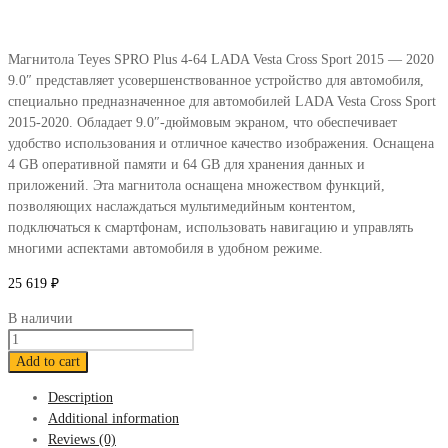
Магнитола Teyes SPRO Plus 4-64 LADA Vesta Cross Sport 2015 — 2020
9.0″ представляет усовершенствованное устройство для автомобиля,
специально предназначенное для автомобилей LADA Vesta Cross Sport
2015-2020. Обладает 9.0″-дюймовым экраном, что обеспечивает
удобство использования и отличное качество изображения. Оснащена
4 GB оперативной памяти и 64 GB для хранения данных и
приложений. Эта магнитола оснащена множеством функций,
позволяющих наслаждаться мультимедийным контентом,
подключаться к смартфонам, использовать навигацию и управлять
многими аспектами автомобиля в удобном режиме.
25 619
₽
В наличии
Магнитола
Teyes
Add to cart
SPRO
Description
Plus
Additional information
4-
Reviews (0)
64