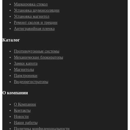
Маркировка стекол
Установка шумоизоляции
Установка магнитол
Ремонт сколов и трещин
Антигравийная пленка
Каталог
Противоугонные системы
Механические блокираторы
Замки капота
Магнитолы
Парктроники
Видеорегистраторы
О компании
О Компании
Контакты
Новости
Наши работы
Политика конфиденциальности