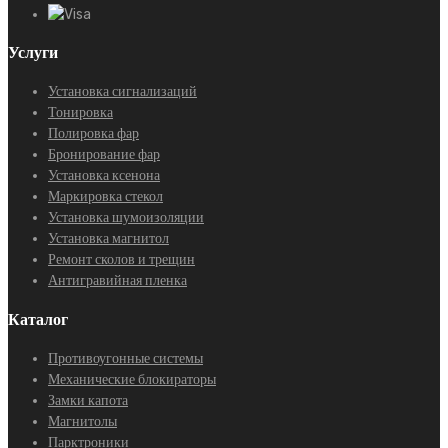
Услуги
Установка сигнализаций
Тонировка
Полировка фар
Бронирование фар
Установка ксенона
Маркировка стекол
Установка шумоизоляции
Установка магнитол
Ремонт сколов и трещин
Антигравийная пленка
Каталог
Противоугонные системы
Механические блокираторы
Замки капота
Магнитолы
Парктроники