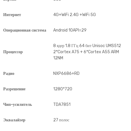
Интернет
4G+WiFi 2.4G +WiFi 5G
Операционная система
Android 10API=29
8 ядер 1.8 ГГц 64 бит Unisoc UMS512
Процессор
2*Cortex A75 + 6*Cortex A55 ARM
12NM
Радио
NXP6686+RD
Разрешение
1280*720
Чип-усилитель
TDA7851
Эквалайзер
27 полос