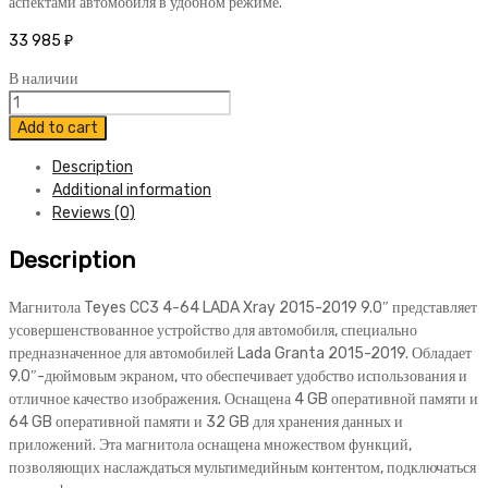
аспектами автомобиля в удобном режиме.
33 985
₽
В наличии
Магнитола
Teyes
Add to cart
CC3
Description
4-
Additional information
64
Reviews (0)
LADA
Xray
Description
2015-
2019
9.0"
Магнитола Teyes CC3 4-64 LADA Xray 2015-2019 9.0″ представляет
quantity
усовершенствованное устройство для автомобиля, специально
предназначенное для автомобилей Lada Granta 2015-2019. Обладает
9.0″-дюймовым экраном, что обеспечивает удобство использования и
отличное качество изображения. Оснащена 4 GB оперативной памяти и
64 GB оперативной памяти и 32 GB для хранения данных и
приложений. Эта магнитола оснащена множеством функций,
позволяющих наслаждаться мультимедийным контентом, подключаться