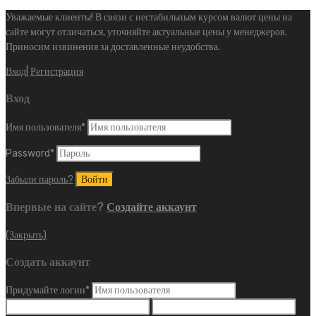
Уважаемые клиенты! В связи с нестабильным курсом валют цены на
сайте могут отличаться, уточняйте актуальные цены у менеджеров.
Приносим извинения за доставленные неудобства.
Вход
|
Регистрация
Вход
Имя пользователя
*
Password
*
Забыли пароль?
Впервые на сайте?
Создайте аккаунт
(Закрыть)
Создать аккаунт
Придумайте логин
*