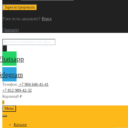
Уже есть аккаунт?
Вход
(Закрыть)
Поиск
товаров
hatsapp
elegram
Телефон:
+7 904 646-41-41
+7 812 989-42-32
Корзина
0
₽
0
Skip
Menu
to
content
Каталог