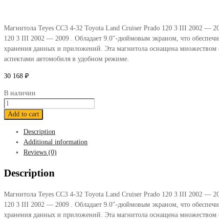
Магнитола Teyes CC3 4-32 Toyota Land Cruiser Prado 120 3 III 2002 — 
120 3 III 2002 — 2009 . Обладает 9.0″-дюймовым экраном, что обеспе
хранения данных и приложений. Эта магнитола оснащена множеством 
аспектами автомобиля в удобном режиме.
30 168
₽
В наличии
Магнитола
Teyes
Add to cart
CC3
Description
4-
Additional information
32
Reviews (0)
Toyota
Land
Description
Cruiser
Prado
Магнитола Teyes CC3 4-32 Toyota Land Cruiser Prado 120 3 III 2002 — 
120
120 3 III 2002 — 2009 . Обладает 9.0″-дюймовым экраном, что обеспе
3
хранения данных и приложений. Эта магнитола оснащена множеством 
III