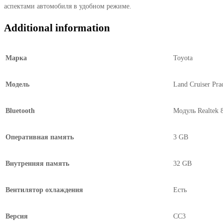
аспектами автомобиля в удобном режиме.
2002
—
Additional information
2009
9.0"
quantity
Марка
Toyota
Модель
Land Cruiser Pra
Bluetooth
Модуль Realtek 
Оперативная память
3 GB
Внутренняя память
32 GB
Вентилятор охлаждения
Есть
Версия
CC3