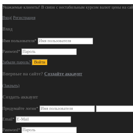
Уважаемые клиенты! В связи с нестабильным курсом валют цены на сай
Вход
|
Регистрация
Вход
Имя пользователя
*
Password
*
Забыли пароль?
Впервые на сайте?
Создайте аккаунт
(Закрыть)
Создать аккаунт
Придумайте логин
*
Email
*
Password
*