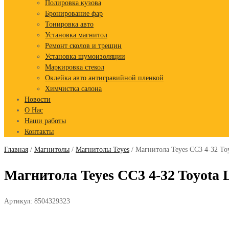
Полировка кузова
Бронирование фар
Тонировка авто
Установка магнитол
Ремонт сколов и трещин
Установка шумоизоляции
Маркировка стекол
Оклейка авто антигравийной пленкой
Химчистка салона
Новости
О Нас
Наши работы
Контакты
Главная
/
Магнитолы
/
Магнитолы Teyes
/ Магнитола Teyes CC3 4-32 Toyo
Магнитола Teyes CC3 4-32 Toyota L
Артикул:
8504329323