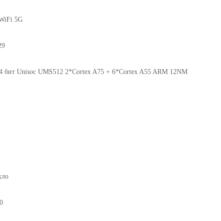
WiFi 5G
29
64 бит Unisoc UMS512 2*Cortex A75 + 6*Cortex A55 ARM 12NM
кло
0