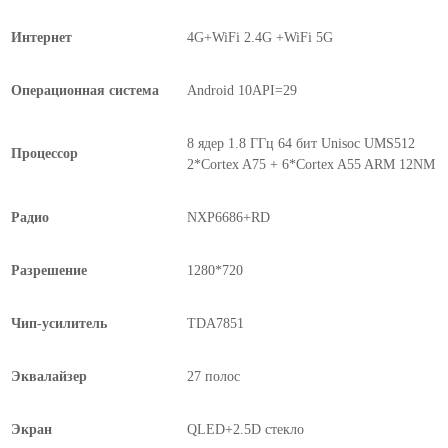
Интернет
4G+WiFi 2.4G +WiFi 5G
Операционная система
Android 10API=29
8 ядер 1.8 ГГц 64 бит Unisoc UMS512
Процессор
2*Cortex A75 + 6*Cortex A55 ARM 12NM
Радио
NXP6686+RD
Разрешение
1280*720
Чип-усилитель
TDA7851
Эквалайзер
27 полос
Экран
QLED+2.5D стекло