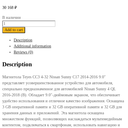
30 168
₽
В наличии
Магнитола
Teyes
Add to cart
CC3
Description
4-
Additional information
32
Reviews (0)
Nissan
Sunny
Description
C17
2014-
Магнитола Teyes CC3 4-32 Nissan Sunny C17 2014-2016 9.0″
2016
представляет усовершенствованное устройство для автомобиля,
9.0"
специально предназначенное для автомобилей Nissan Sunny 4 QL
quantity
2016-2018 (B). Обладает 9.0″-дюймовым экраном, что обеспечивает
удобство использования и отличное качество изображения. Оснащена
3 GB оперативной памяти и 32 GB оперативной памяти и 32 GB для
хранения данных и приложений. Эта магнитола оснащена
множеством функций, позволяющих наслаждаться мультимедийным
контентом, подключаться к смартфонам, использовать навигацию и