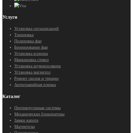
Услуги
Установка сигнализаций
Тонировка
Полировка фар
Бронирование фар
Установка ксенона
Маркировка стекол
Установка шумоизоляции
Установка магнитол
Ремонт сколов и трещин
Антигравийная пленка
Каталог
Противоугонные системы
Механические блокираторы
Замки капота
Магнитолы
Парктроники