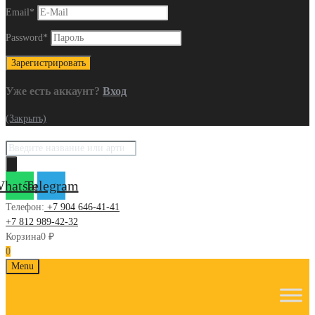
Email
*
Password
*
Уже есть аккаунт?
Вход
(Закрыть)
Поиск
товаров
hatsapp
Telegram
Телефон:
+7 904 646-41-41
+7 812 989-42-32
Корзина
0
₽
0
Skip
Menu
to
content