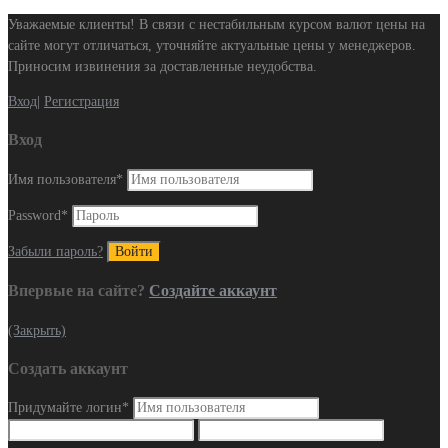
Уважаемые клиенты! В связи с нестабильным курсом валют цены на
сайте могут отличаться, уточняйте актуальные цены у менеджеров.
Приносим извинения за доставленные неудобства.
Вход
|
Регистрация
Вход
Имя пользователя
*
Password
*
Забыли пароль?
Впервые на сайте?
Создайте аккаунт
(Закрыть)
Создать аккаунт
Придумайте логин
*