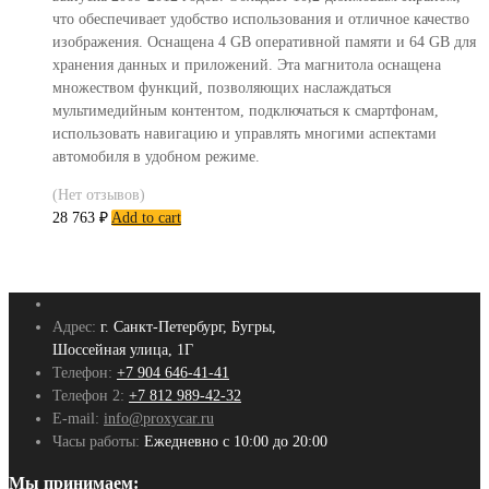
что обеспечивает удобство использования и отличное качество
изображения. Оснащена 4 GB оперативной памяти и 64 GB для
хранения данных и приложений. Эта магнитола оснащена
множеством функций, позволяющих наслаждаться
мультимедийным контентом, подключаться к смартфонам,
использовать навигацию и управлять многими аспектами
автомобиля в удобном режиме.
(Нет отзывов)
28 763
₽
Add to cart
Адрес:
г. Санкт-Петербург, Бугры,
Шоссейная улица, 1Г
Телефон:
+7 904 646-41-41
Телефон 2:
+7 812 989-42-32
E-mail:
info@proxycar.ru
Часы работы:
Ежедневно с 10:00 до 20:00
Мы принимаем: