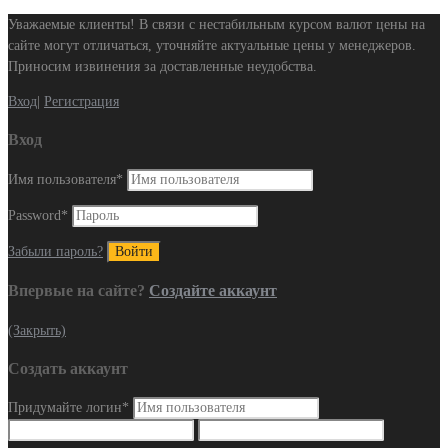
Уважаемые клиенты! В связи с нестабильным курсом валют цены на
сайте могут отличаться, уточняйте актуальные цены у менеджеров.
Приносим извинения за доставленные неудобства.
Вход
|
Регистрация
Вход
Имя пользователя
*
Password
*
Забыли пароль?
Впервые на сайте?
Создайте аккаунт
(Закрыть)
Создать аккаунт
Придумайте логин
*