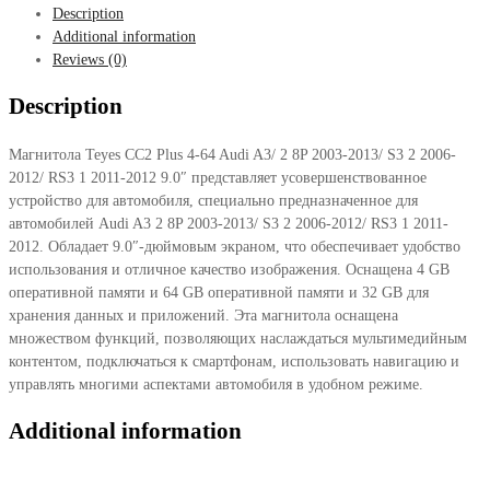
Description
Plus
Additional information
4-
Reviews (0)
64
Audi
Description
A3/
2
Магнитола Teyes CC2 Plus 4-64 Audi A3/ 2 8P 2003-2013/ S3 2 2006-
8P
2012/ RS3 1 2011-2012 9.0″ представляет усовершенствованное
2003-
устройство для автомобиля, специально предназначенное для
2013/
автомобилей Audi A3 2 8P 2003-2013/ S3 2 2006-2012/ RS3 1 2011-
S3
2012. Обладает 9.0″-дюймовым экраном, что обеспечивает удобство
2
использования и отличное качество изображения. Оснащена 4 GB
2006-
оперативной памяти и 64 GB оперативной памяти и 32 GB для
2012/
хранения данных и приложений. Эта магнитола оснащена
RS3
множеством функций, позволяющих наслаждаться мультимедийным
1
контентом, подключаться к смартфонам, использовать навигацию и
2011-
управлять многими аспектами автомобиля в удобном режиме.
2012
9.0"
Additional information
quantity