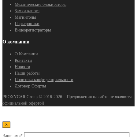
Механические блокираторы
Замки капота
Магнитолы
Парктроники
Видеорегистраторы
О компании
О Компании
Контакты
Новости
Наши работы
Политика конфиденциальности
Договор Оферты
PROXYCAR Group ©
2016-2026
| Предложения на сайте не являются
официальной офертой
Х
Ваше имя*