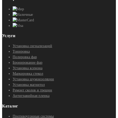
Услуги
Установка сигнализаций
Тонировка
Полировка фар
Бронирование фар
Установка ксенона
Маркировка стекол
Установка шумоизоляции
Установка магнитол
Ремонт сколов и трещин
Антигравийная пленка
Каталог
Противоугонные системы