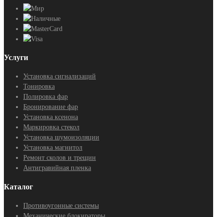
Услуги
Установка сигнализаций
Тонировка
Полировка фар
Бронирование фар
Установка ксенона
Маркировка стекол
Установка шумоизоляции
Установка магнитол
Ремонт сколов и трещин
Антигравийная пленка
Каталог
Противоугонные системы
Механические блокираторы