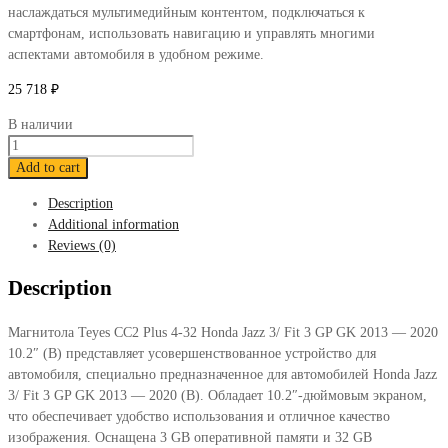
наслаждаться мультимедийным контентом, подключаться к
смартфонам, использовать навигацию и управлять многими
аспектами автомобиля в удобном режиме.
25 718
₽
В наличии
Магнитола
Teyes
Add to cart
CC2
Description
Plus
Additional information
4-
Reviews (0)
32
Honda
Description
Jazz
3/
Магнитола Teyes CC2 Plus 4-32 Honda Jazz 3/ Fit 3 GP GK 2013 — 2020
Fit
10.2″ (B) представляет усовершенствованное устройство для
3
автомобиля, специально предназначенное для автомобилей Honda Jazz
GP
3/ Fit 3 GP GK 2013 — 2020 (B). Обладает 10.2″-дюймовым экраном,
GK
что обеспечивает удобство использования и отличное качество
2013
изображения. Оснащена 3 GB оперативной памяти и 32 GB
—