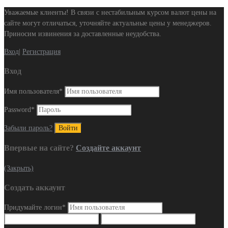
Уважаемые клиенты! В связи с нестабильным курсом валют цены на
сайте могут отличаться, уточняйте актуальные цены у менеджеров.
Приносим извинения за доставленные неудобства.
Вход
|
Регистрация
Вход
Имя пользователя
*
Password
*
Забыли пароль?
Впервые на сайте?
Создайте аккаунт
(Закрыть)
Создать аккаунт
Придумайте логин
*