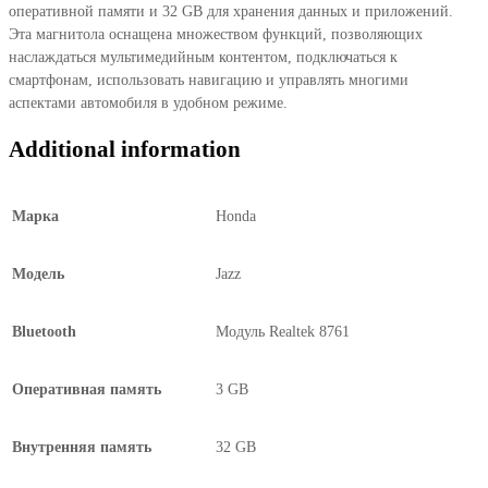
оперативной памяти и 32 GB для хранения данных и приложений.
2020
Эта магнитола оснащена множеством функций, позволяющих
10.2"
наслаждаться мультимедийным контентом, подключаться к
(B)
смартфонам, использовать навигацию и управлять многими
quantity
аспектами автомобиля в удобном режиме.
Additional information
Марка
Honda
Модель
Jazz
Bluetooth
Модуль Realtek 8761
Оперативная память
3 GB
Внутренняя память
32 GB