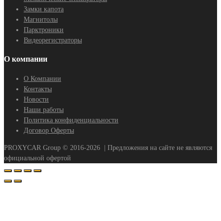
Замки капота
Магнитолы
Парктроники
Видеорегистраторы
О компании
О Компании
Контакты
Новости
Наши работы
Политика конфиденциальности
Договор Оферты
PROXYCAR Group ©
2016-2026
| Предложения на сайте не являются
официальной офертой