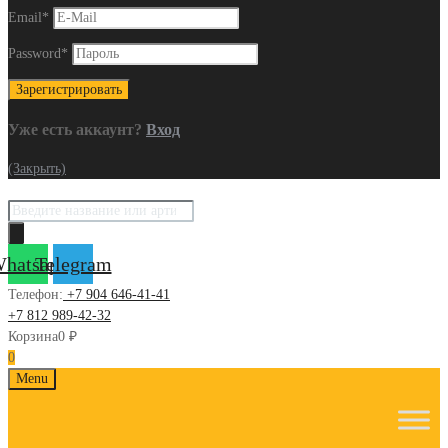
Email
*
Password
*
Уже есть аккаунт?
Вход
(Закрыть)
Поиск
товаров
hatsapp
Telegram
Телефон:
+7 904 646-41-41
+7 812 989-42-32
Корзина
0
₽
0
Skip
Menu
to
content