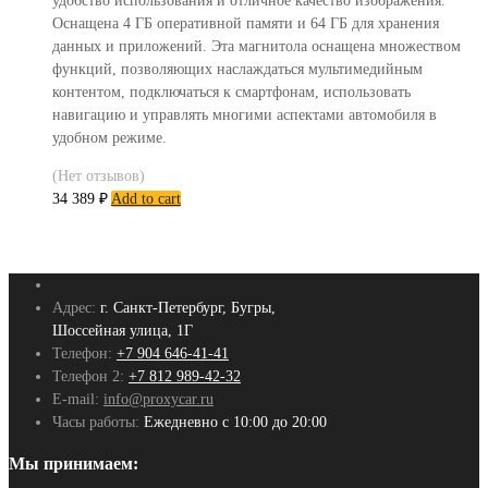
удобство использования и отличное качество изображения.
Оснащена 4 ГБ оперативной памяти и 64 ГБ для хранения
данных и приложений. Эта магнитола оснащена множеством
функций, позволяющих наслаждаться мультимедийным
контентом, подключаться к смартфонам, использовать
навигацию и управлять многими аспектами автомобиля в
удобном режиме.
(Нет отзывов)
34 389
₽
Add to cart
Адрес:
г. Санкт-Петербург, Бугры,
Шоссейная улица, 1Г
Телефон:
+7 904 646-41-41
Телефон 2:
+7 812 989-42-32
E-mail:
info@proxycar.ru
Часы работы:
Ежедневно с 10:00 до 20:00
Мы принимаем: