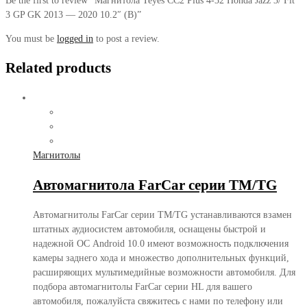
Be the first to review “Магнитола Teyes CC2 Plus 4-32 Honda Jazz 3/ Fit
3 GP GK 2013 — 2020 10.2″ (B)”
You must be
logged in
to post a review.
Related products
Магнитолы
Автомагнитола FarCar серии TM/TG
Автомагнитолы FarCar серии TM/TG устанавливаются взамен
штатных аудиосистем автомобиля, оснащены быстрой и
надежной ОС Android 10.0 имеют возможность подключения
камеры заднего хода и множество дополнительных функций,
расширяющих мультимедийные возможности автомобиля. Для
подбора автомагнитолы FarCar серии HL для вашего
автомобиля, пожалуйста свяжитесь с нами по телефону или