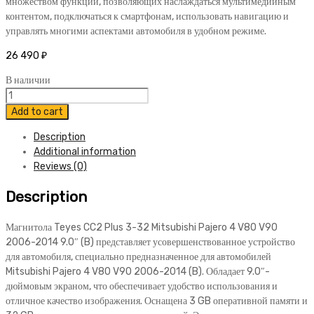
множеством функций, позволяющих наслаждаться мультимедийным
контентом, подключаться к смартфонам, использовать навигацию и
управлять многими аспектами автомобиля в удобном режиме.
26 490
₽
В наличии
Магнитола
Teyes
Add to cart
CC2
Description
Plus
Additional information
3-
Reviews (0)
32
Mitsubishi
Description
Pajero
4
V80
Магнитола Teyes CC2 Plus 3-32 Mitsubishi Pajero 4 V80 V90
V90
2006-2014 9.0″ (B) представляет усовершенствованное устройство
2006-
для автомобиля, специально предназначенное для автомобилей
2014
Mitsubishi Pajero 4 V80 V90 2006-2014 (B). Обладает 9.0″-
9.0"
дюймовым экраном, что обеспечивает удобство использования и
(B)
отличное качество изображения. Оснащена 3 GB оперативной памяти и