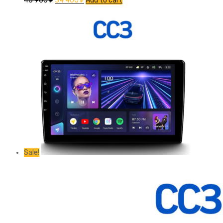
46 900
₽
34 400
₽
Add to cart
Sale!