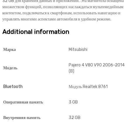
quantity
32 GB для хранения данных и приложений. Эта магнитола оснащена
множеством функций, позволяющих наслаждаться мультимедийным
контентом, подключаться к смартфонам, использовать навигацию и
управлять многими аспектами автомобиля в удобном режиме.
Additional information
Марка
Mitsubishi
Pajero 4 V80 V90 2006-2014
Модель
(B)
Bluetooth
Модуль Realtek 8761
Оперативная память
3 GB
Внутренняя память
32 GB