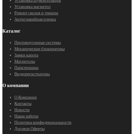
Установка шумоизоляции
Установка магнитол
Ремонт сколов и трещин
Антигравийная пленка
Каталог
Противоугонные системы
Механические блокираторы
Замки капота
Магнитолы
Парктроники
Видеорегистраторы
О компании
О Компании
Контакты
Новости
Наши работы
Политика конфиденциальности
Договор Оферты