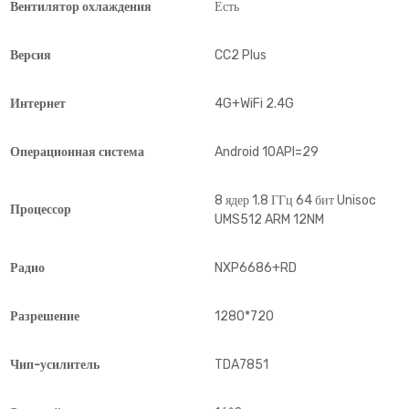
Вентилятор охлаждения
Есть
Версия
CC2 Plus
Интернет
4G+WiFi 2.4G
Операционная система
Android 10API=29
8 ядер 1.8 ГГц 64 бит Unisoc
Процессор
UMS512 ARM 12NM
Радио
NXP6686+RD
Разрешение
1280*720
Чип-усилитель
TDA7851