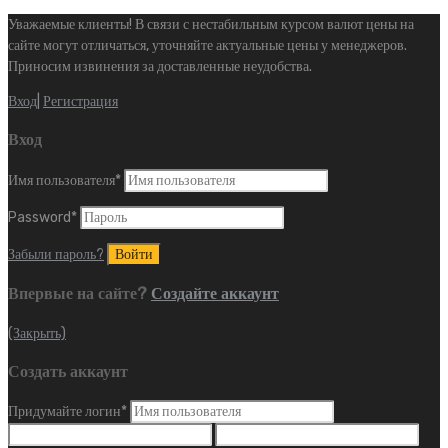
Уважаемые клиенты! В связи с нестабильным курсом валют цены на
сайте могут отличаться, уточняйте актуальные цены у менеджеров.
Приносим извинения за доставленные неудобства.
Вход
|
Регистрация
Вход
Имя пользователя
*
Password
*
Забыли пароль?
Впервые на сайте?
Создайте аккаунт
(Закрыть)
Создать аккаунт
Придумайте логин
*