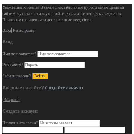
Уважаемые клиенты! В связи с нестабильным курсом валют цены на
сайте могут отличаться, уточняйте актуальные цены у менеджеров.
Приносим извинения за доставленные неудобства.
Вход
|
Регистрация
Вход
Имя пользователя
*
Password
*
Забыли пароль?
Впервые на сайте?
Создайте аккаунт
(Закрыть)
Создать аккаунт
Придумайте логин
*