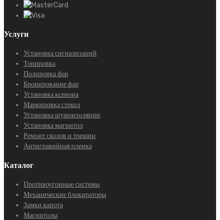
Услуги
Установка сигнализаций
Тонировка
Полировка фар
Бронирование фар
Установка ксенона
Маркировка стекол
Установка шумоизоляции
Установка магнитол
Ремонт сколов и трещин
Антигравийная пленка
Каталог
Противоугонные системы
Механические блокираторы
Замки капота
Магнитолы