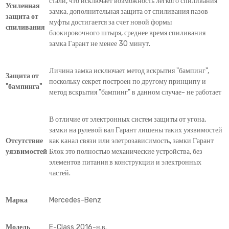
стали, что исключает возможность легкого спиливания
Усиленная
замка, дополнительная защита от спиливания пазов
защита от
муфты достигается за счет новой формы
спиливания
блокировочного штыря, среднее время спиливания
замка Гарант не менее 30 минут.
Личина замка исключает метод вскрытия "бампинг",
Защита от
поскольку секрет построен по другому принципу и
"бампинга"
метод вскрытия "бампинг" в данном случае- не работает
В отличие от электронных систем защиты от угона,
замки на рулевой вал Гарант лишены таких уязвимостей
Отсутствие
как канал связи или элетрозависимость, замки Гарант
уязвимостей
Блок это полностью механические устройства, без
элементов питания в конструкции и электронных
частей.
Марка
Mercedes-Benz
Модель
E-Class 2016-н.в.