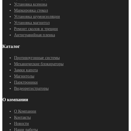
Установка ксенона
Маркировка стекол
Установка шумоизоляции
Установка магнитол
Ремонт сколов и трещин
Антигравийная пленка
Каталог
Противоугонные системы
Механические блокираторы
Замки капота
Магнитолы
Парктроники
Видеорегистраторы
О компании
О Компании
Контакты
Новости
Наши работы