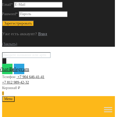
Email
*
Password
*
Уже есть аккаунт?
Вход
(Закрыть)
Поиск
товаров
hatsapp
Telegram
Телефон:
+7 904 646-41-41
+7 812 989-42-32
Корзина
0
₽
0
Skip
Menu
to
content