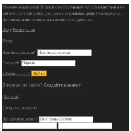
Уважаемые клиенты! В связи с нестабильным курсом валют цены на
сайте могут отличаться, уточняйте актуальные цены у менеджеров.
Приносим извинения за доставленные неудобства.
Вход
|
Регистрация
Вход
Имя пользователя
*
Password
*
Забыли пароль?
Впервые на сайте?
Создайте аккаунт
(Закрыть)
Создать аккаунт
Придумайте логин
*