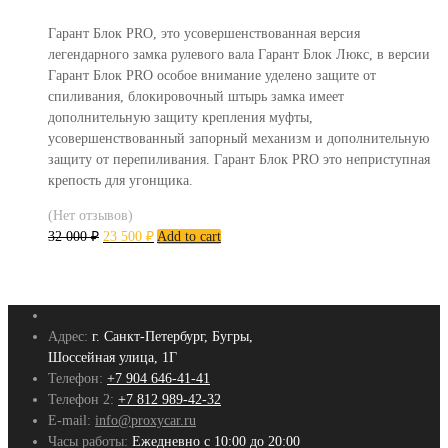
Гарант Блок PRO, это усовершенствованная версия
легендарного замка рулевого вала Гарант Блок Люкс, в версии
Гарант Блок PRO особое внимание уделено защите от
спиливания, блокировочный штырь замка имеет
дополнительную защиту крепления муфты,
усовершенствованный запорный механизм и дополнительную
защиту от перепиливания. Гарант Блок PRO это неприступная
крепость для угонщика.
(Нет отзывов)
32 000
₽
23 500
₽
Add to cart
Адрес:
г. Санкт-Петербург, Бугры,
Шоссейная улица, 1Г
Телефон:
+7 904 646-41-41
Телефон 2:
+7 812 989-42-32
E-mail:
info@proxycar.ru
Часы работы:
Ежедневно с 10:00 до 20:00