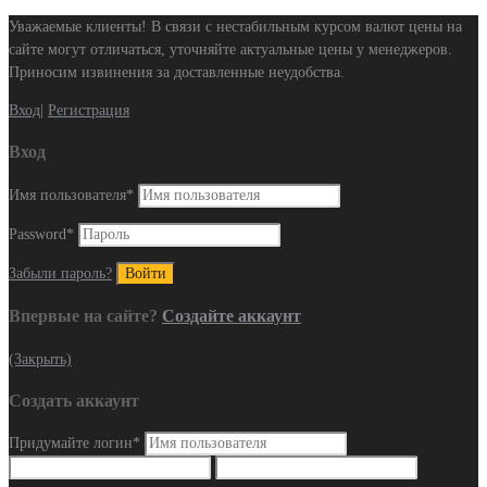
Уважаемые клиенты! В связи с нестабильным курсом валют цены на
сайте могут отличаться, уточняйте актуальные цены у менеджеров.
Приносим извинения за доставленные неудобства.
Вход
|
Регистрация
Вход
Имя пользователя
*
Password
*
Забыли пароль?
Впервые на сайте?
Создайте аккаунт
(Закрыть)
Создать аккаунт
Придумайте логин
*