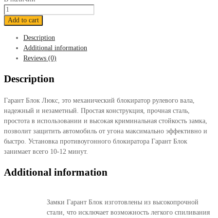
Блокиратор
Гарант
Add to cart
Блок
Description
Люкс
Additional information
064
Reviews (0)
KIA
Cerato
Description
2013-
2017
Гарант Блок Люкс, это механический блокиратор рулевого вала,
quantity
надежный и незаметный. Простая конструкция, прочная сталь,
простота в использовании и высокая криминальная стойкость замка,
позволит защитить автомобиль от угона максимально эффективно и
быстро. Установка противоугонного блокиратора Гарант Блок
занимает всего 10-12 минут.
Additional information
Замки Гарант Блок изготовлены из высокопрочной
стали, что исключает возможность легкого спиливания