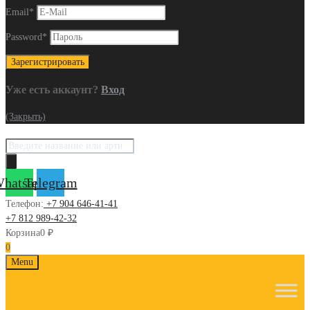
Email
*
Password
*
Уже есть аккаунт?
Вход
(Закрыть)
Поиск
товаров
hatsapp
Telegram
Телефон:
+7 904 646-41-41
+7 812 989-42-32
Корзина
0
₽
0
Skip
Menu
to
content