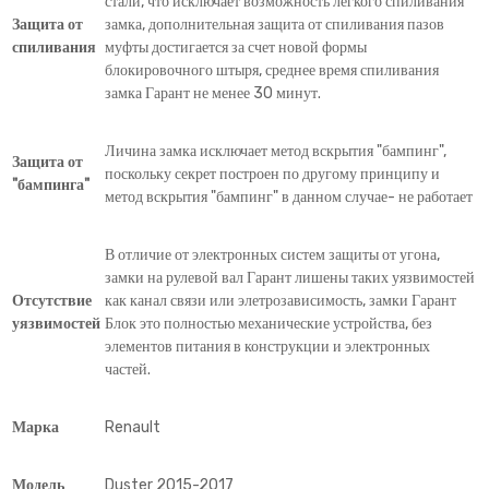
стали, что исключает возможность легкого спиливания
Защита от
замка, дополнительная защита от спиливания пазов
спиливания
муфты достигается за счет новой формы
блокировочного штыря, среднее время спиливания
замка Гарант не менее 30 минут.
Личина замка исключает метод вскрытия "бампинг",
Защита от
поскольку секрет построен по другому принципу и
"бампинга"
метод вскрытия "бампинг" в данном случае- не работает
В отличие от электронных систем защиты от угона,
замки на рулевой вал Гарант лишены таких уязвимостей
Отсутствие
как канал связи или элетрозависимость, замки Гарант
уязвимостей
Блок это полностью механические устройства, без
элементов питания в конструкции и электронных
частей.
Марка
Renault
Модель
Duster 2015-2017