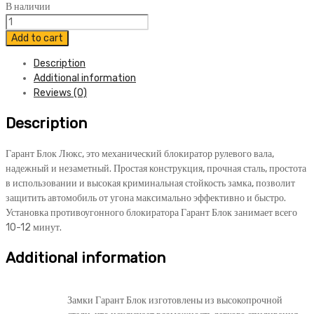
В наличии
Блокиратор
Гарант
Add to cart
Блок
Description
Люкс
Additional information
062
Reviews (0)
Renault
Duster
Description
2015-
2017
quantity
Гарант Блок Люкс, это механический блокиратор рулевого вала,
надежный и незаметный. Простая конструкция, прочная сталь, простота
в использовании и высокая криминальная стойкость замка, позволит
защитить автомобиль от угона максимально эффективно и быстро.
Установка противоугонного блокиратора Гарант Блок занимает всего
10-12 минут.
Additional information
Замки Гарант Блок изготовлены из высокопрочной