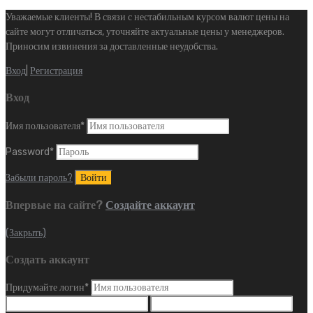
Уважаемые клиенты! В связи с нестабильным курсом валют цены на
сайте могут отличаться, уточняйте актуальные цены у менеджеров.
Приносим извинения за доставленные неудобства.
Вход
|
Регистрация
Вход
Имя пользователя
*
Password
*
Забыли пароль?
Впервые на сайте?
Создайте аккаунт
(Закрыть)
Создать аккаунт
Придумайте логин
*