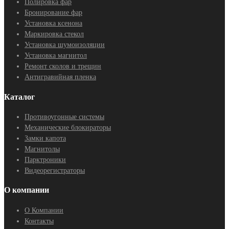
Полировка фар
Бронирование фар
Установка ксенона
Маркировка стекол
Установка шумоизоляции
Установка магнитол
Ремонт сколов и трещин
Антигравийная пленка
Каталог
Противоугонные системы
Механические блокираторы
Замки капота
Магнитолы
Парктроники
Видеорегистраторы
О компании
О Компании
Контакты