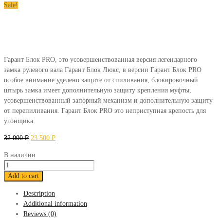
Sale!
Гарант Блок PRO, это усовершенствованная версия легендарного
замка рулевого вала Гарант Блок Люкс, в версии Гарант Блок PRO
особое внимание уделено защите от спиливания, блокировочный
штырь замка имеет дополнительную защиту крепления муфты,
усовершенствованный запорный механизм и дополнительную защиту
от перепиливания. Гарант Блок PRO это неприступная крепость для
угонщика.
32 000
₽
23 500
₽
В наличии
Блокиратор
Гарант
Add to cart
Блок
Description
ПРО
Additional information
663
Reviews (0)
Toyota