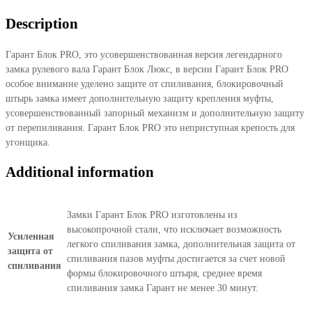
Land
Description
Cruiser
200
Гарант Блок PRO, это усовершенствованная версия легендарного
2015-
замка рулевого вала Гарант Блок Люкс, в версии Гарант Блок PRO
н.в.
особое внимание уделено защите от спиливания, блокировочный
quantity
штырь замка имеет дополнительную защиту крепления муфты,
усовершенствованный запорный механизм и дополнительную защиту
от перепиливания. Гарант Блок PRO это неприступная крепость для
угонщика.
Additional information
Замки Гарант Блок PRO изготовлены из
высокопрочной стали, что исключает возможность
Усиленная
легкого спиливания замка, дополнительная защита от
защита от
спиливания пазов муфты достигается за счет новой
спиливания
формы блокировочного штыря, среднее время
спиливания замка Гарант не менее 30 минут.