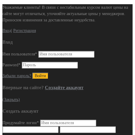
Уважаемые клиенты! В связи с нестабильным курсом валют цены на
сайте могут отличаться, уточняйте актуальные цены у менеджеров.
Приносим извинения за доставленные неудобства.
Вход
|
Регистрация
Вход
Имя пользователя
*
Password
*
Забыли пароль?
Впервые на сайте?
Создайте аккаунт
(Закрыть)
Создать аккаунт
Придумайте логин
*