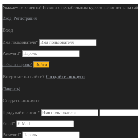
Уважаемые клиенты! В связи с нестабильным курсом валют цены на сай
Вход
|
Регистрация
Вход
Имя пользователя
*
Password
*
Забыли пароль?
Впервые на сайте?
Создайте аккаунт
(Закрыть)
Создать аккаунт
Придумайте логин
*
Email
*
Password
*