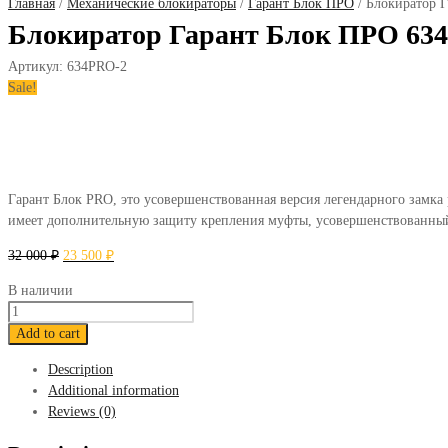
Главная
/
Механические блокираторы
/
Гарант Блок ПРО
/ Блокиратор Г
Блокиратор Гарант Блок ПРО 634 R
Артикул:
634PRO-2
Sale!
Гарант Блок PRO, это усовершенствованная версия легендарного замка
имеет дополнительную защиту крепления муфты, усовершенствованный
32 000
₽
23 500
₽
В наличии
Блокиратор
Гарант
Add to cart
Блок
Description
ПРО
Additional information
634
Reviews (0)
Renault
Sandero