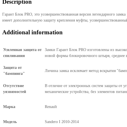
Description
I
2010-
Гарант Блок PRO, это усовершенствованная версия легендарного замка
2014
имеет дополнительную защиту крепления муфты, усовершенствованный
quantity
Additional information
Усиленная защита от
Замки Гарант Блок PRO изготовлены из высокоп
спиливания
новой формы блокировочного штыря, среднее в
Защита от
Личина замка исключает метод вскрытия "бампи
"бампинга"
Отсутствие
В отличие от электронных систем защиты от уг
уязвимостей
механические устройства, без элементов питан
Марка
Renault
Модель
Sandero I 2010-2014