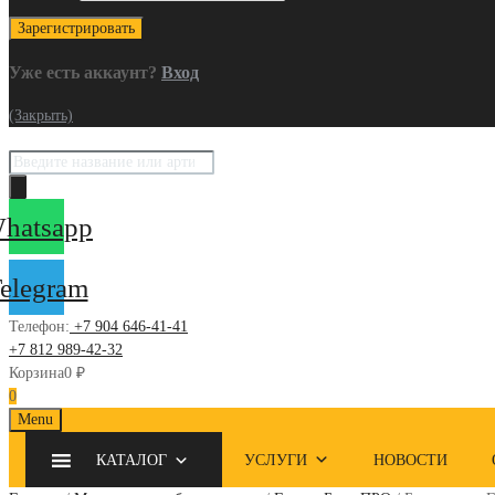
Уже есть аккаунт?
Вход
(Закрыть)
Поиск
товаров
hatsapp
elegram
Телефон:
+7 904 646-41-41
+7 812 989-42-32
Корзина
0
₽
0
Skip
Menu
to
КАТАЛОГ
УСЛУГИ
НОВОСТИ
content