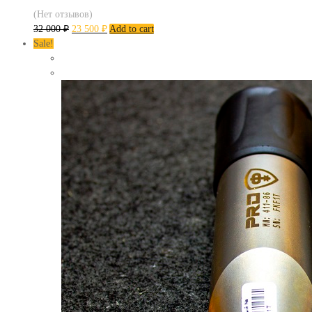
(Нет отзывов)
32 000
₽
23 500
₽
Add to cart
Sale!