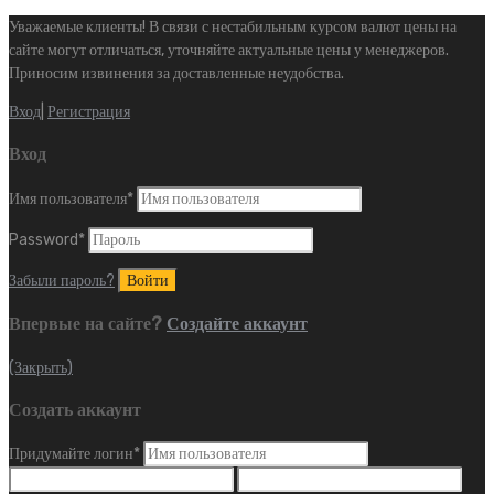
Уважаемые клиенты! В связи с нестабильным курсом валют цены на
сайте могут отличаться, уточняйте актуальные цены у менеджеров.
Приносим извинения за доставленные неудобства.
Вход
|
Регистрация
Вход
Имя пользователя
*
Password
*
Забыли пароль?
Впервые на сайте?
Создайте аккаунт
(Закрыть)
Создать аккаунт
Придумайте логин
*