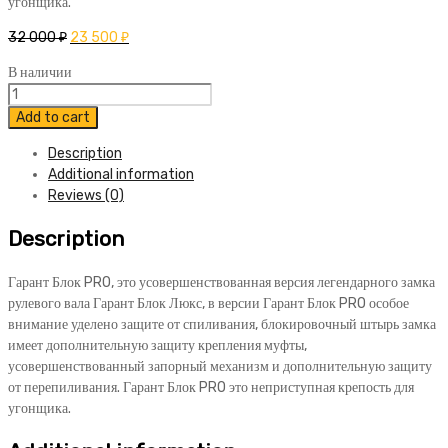
угонщика.
32 000
₽
23 500
₽
В наличии
Блокиратор
Гарант
Add to cart
Блок
Description
ПРО
Additional information
329
Reviews (0)
Ssang
Yong
Description
Actyon
II
2012-
Гарант Блок PRO, это усовершенствованная версия легендарного замка
2015
рулевого вала Гарант Блок Люкс, в версии Гарант Блок PRO особое
quantity
внимание уделено защите от спиливания, блокировочный штырь замка
имеет дополнительную защиту крепления муфты,
усовершенствованный запорный механизм и дополнительную защиту
от перепиливания. Гарант Блок PRO это неприступная крепость для
угонщика.