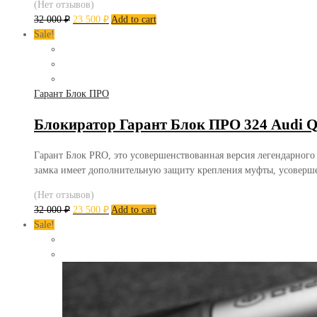
(Нет отзывов)
32 000
₽
23 500
₽
Add to cart
Sale!
Гарант Блок ПРО
Блокиратор Гарант Блок ПРО 324 Audi Q
Гарант Блок PRO, это усовершенствованная версия легендарного
замка имеет дополнительную защиту крепления муфты, усоверш
(Нет отзывов)
32 000
₽
23 500
₽
Add to cart
Sale!