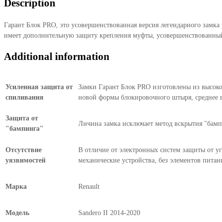
Description
II
2014-
Гарант Блок PRO, это усовершенствованная версия легендарного замка
2020
имеет дополнительную защиту крепления муфты, усовершенствованный
quantity
Additional information
Усиленная защита от
Замки Гарант Блок PRO изготовлены из высокоп
спиливания
новой формы блокировочного штыря, среднее в
Защита от
Личина замка исключает метод вскрытия "бампи
"бампинга"
Отсутствие
В отличие от электронных систем защиты от уг
уязвимостей
механические устройства, без элементов питан
Марка
Renault
Модель
Sandero II 2014-2020