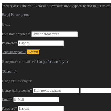
Уважаемые клиенты! В связи с нестабильным курсом валют цены на сай
Вход
|
Регистрация
Вход
Имя пользователя
*
Password
*
Забыли пароль?
Впервые на сайте?
Создайте аккаунт
(Закрыть)
Создать аккаунт
Придумайте логин
*
Email
*
Password
*