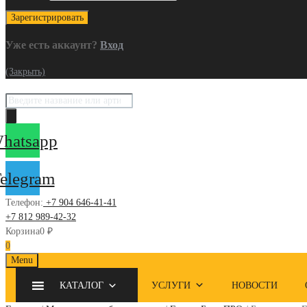
Уже есть аккаунт?
Вход
(Закрыть)
Поиск
товаров
hatsapp
elegram
Телефон:
+7 904 646-41-41
+7 812 989-42-32
Корзина
0
₽
0
Skip
Menu
to
КАТАЛОГ
УСЛУГИ
НОВОСТИ
content