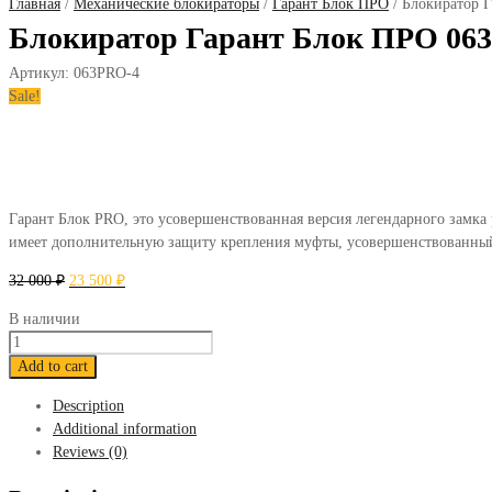
Главная
/
Механические блокираторы
/
Гарант Блок ПРО
/ Блокиратор Г
Блокиратор Гарант Блок ПРО 063 R
Артикул:
063PRO-4
Sale!
Гарант Блок PRO, это усовершенствованная версия легендарного замка
имеет дополнительную защиту крепления муфты, усовершенствованный
32 000
₽
23 500
₽
В наличии
Блокиратор
Гарант
Add to cart
Блок
Description
ПРО
Additional information
063
Reviews (0)
Renault
Sandero