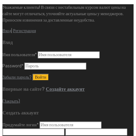
Уважаемые клиенты! В связи с нестабильным курсом валют цены на
сайте могут отличаться, уточняйте актуальные цены у менеджеров.
Приносим извинения за доставленные неудобства.
Вход
|
Регистрация
Вход
Имя пользователя
*
Password
*
Забыли пароль?
Впервые на сайте?
Создайте аккаунт
(Закрыть)
Создать аккаунт
Придумайте логин
*