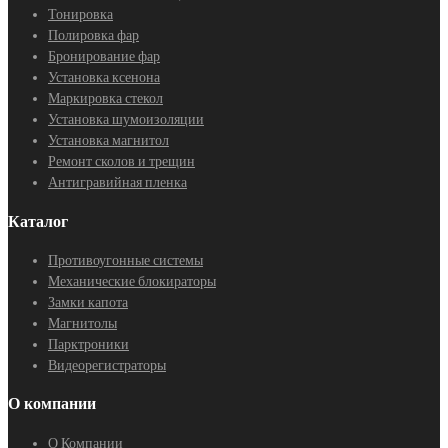
Тонировка
Полировка фар
Бронирование фар
Установка ксенона
Маркировка стекол
Установка шумоизоляции
Установка магнитол
Ремонт сколов и трещин
Антигравийная пленка
Каталог
Противоугонные системы
Механические блокираторы
Замки капота
Магнитолы
Парктроники
Видеорегистраторы
О компании
О Компании