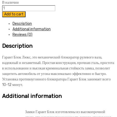
В наличии
Блокиратор
Гарант
Add to cart
Блок
Description
Люкс
Additional information
744
Reviews (0)
KIA
Sportage
Description
2014-
2015
quantity
Гарант Блок Люкс, это механический блокиратор рулевого вала,
надежный и незаметный. Простая конструкция, прочная сталь, простота
в использовании и высокая криминальная стойкость замка, позволит
защитить автомобиль от угона максимально эффективно и быстро.
Установка противоугонного блокиратора Гарант Блок занимает всего
10-12 минут.
Additional information
Замки Гарант Блок изготовлены из высокопрочной