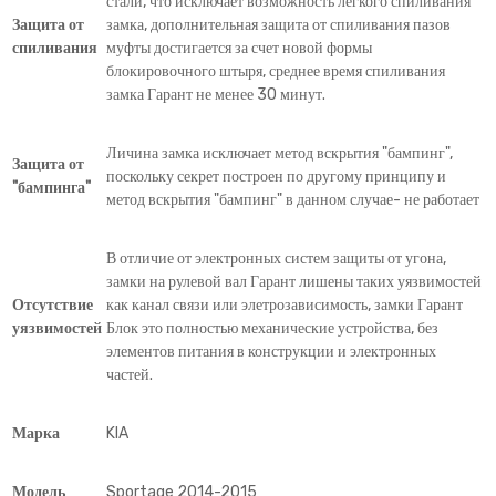
стали, что исключает возможность легкого спиливания
Защита от
замка, дополнительная защита от спиливания пазов
спиливания
муфты достигается за счет новой формы
блокировочного штыря, среднее время спиливания
замка Гарант не менее 30 минут.
Личина замка исключает метод вскрытия "бампинг",
Защита от
поскольку секрет построен по другому принципу и
"бампинга"
метод вскрытия "бампинг" в данном случае- не работает
В отличие от электронных систем защиты от угона,
замки на рулевой вал Гарант лишены таких уязвимостей
Отсутствие
как канал связи или элетрозависимость, замки Гарант
уязвимостей
Блок это полностью механические устройства, без
элементов питания в конструкции и электронных
частей.
Марка
KIA
Модель
Sportage 2014-2015