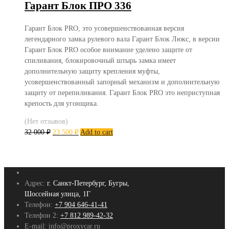
Гарант Блок ПРО 336
Гарант Блок PRO, это усовершенствованная версия
легендарного замка рулевого вала Гарант Блок Люкс, в версии
Гарант Блок PRO особое внимание уделено защите от
спиливания, блокировочный штырь замка имеет
дополнительную защиту крепления муфты,
усовершенствованный запорный механизм и дополнительную
защиту от перепиливания. Гарант Блок PRO это неприступная
крепость для угонщика.
(Нет отзывов)
32 000
₽
23 500
₽
Add to cart
Адрес:
г. Санкт-Петербург, Бугры,
Шоссейная улица, 1Г
Телефон:
+7 904 646-41-41
Телефон 2:
+7 812 989-42-32
E-mail:
info@proxycar.ru