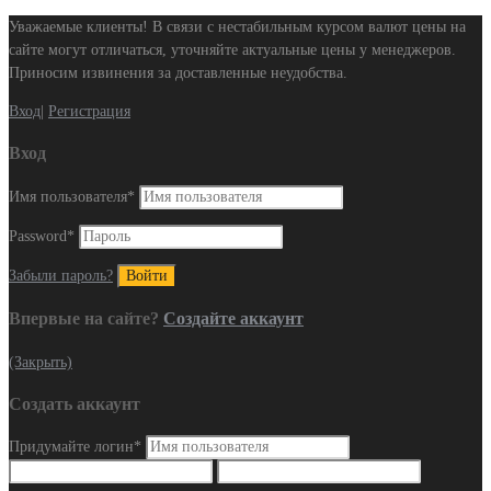
Уважаемые клиенты! В связи с нестабильным курсом валют цены на
сайте могут отличаться, уточняйте актуальные цены у менеджеров.
Приносим извинения за доставленные неудобства.
Вход
|
Регистрация
Вход
Имя пользователя
*
Password
*
Забыли пароль?
Впервые на сайте?
Создайте аккаунт
(Закрыть)
Создать аккаунт
Придумайте логин
*