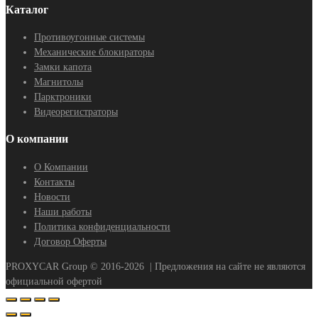
Каталог
Противоугонные системы
Механические блокираторы
Замки капота
Магнитолы
Парктроники
Видеорегистраторы
О компании
О Компании
Контакты
Новости
Наши работы
Политика конфиденциальности
Договор Оферты
PROXYCAR Group ©
2016-2026
| Предложения на сайте не являются
официальной офертой