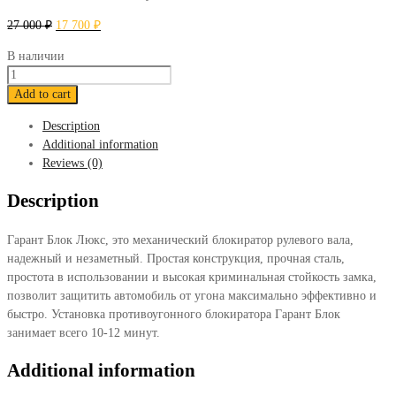
27 000
₽
17 700
₽
В наличии
Блокиратор
Гарант
Add to cart
Блок
Description
Люкс
Additional information
733
Reviews (0)
Skoda
Superb
Description
2016-
н.в.
Гарант Блок Люкс, это механический блокиратор рулевого вала,
quantity
надежный и незаметный. Простая конструкция, прочная сталь,
простота в использовании и высокая криминальная стойкость замка,
позволит защитить автомобиль от угона максимально эффективно и
быстро. Установка противоугонного блокиратора Гарант Блок
занимает всего 10-12 минут.
Additional information