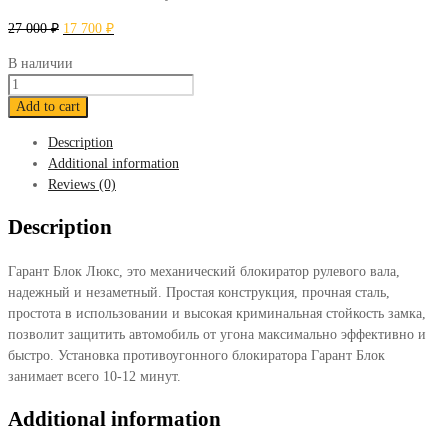
27 000
₽
17 700
₽
В наличии
Блокиратор
Гарант
Add to cart
Блок
Description
Люкс
Additional information
633
Reviews (0)
Volkswagen
Tiguan
Description
2017-
2020
Гарант Блок Люкс, это механический блокиратор рулевого вала,
quantity
надежный и незаметный. Простая конструкция, прочная сталь,
простота в использовании и высокая криминальная стойкость замка,
позволит защитить автомобиль от угона максимально эффективно и
быстро. Установка противоугонного блокиратора Гарант Блок
занимает всего 10-12 минут.
Additional information