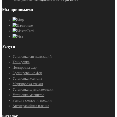
Мы принимаем:
Услуги
Установка сигнализаций
Тонировка
Полировка фар
Бронирование фар
Установка ксенона
Маркировка стекол
Установка шумоизоляции
Установка магнитол
Ремонт сколов и трещин
Антигравийная пленка
Каталог