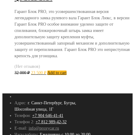
Гарант Блок PRO, это усовершенствованная версия
легендарного замка рулевого вала Гарант Блок Люкс, в версии
Гарант Блок PRO особое внимание уделено защите от
спиливания, блокировочный штырь замка имеет
дополнительную защиту крепления муфты,
усовершенствованный запорный механизм и дополнительную
защиту от перепиливания. Гарант Блок PRO это неприступная
крепость для угонщика.
(Нет отзывов)
32 000
₽
23 500
₽
Add to cart
Адрес:
г. Санкт-Петербург, Бугры,
Шоссейная улица, 1Г
Телефон:
+7 904 646-41-41
Телефон 2:
+7 812 989-42-32
E-mail:
info@proxycar.ru
Часы работы:
Ежедневно с 10:00 до 20:00