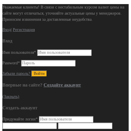
Уважаемые клиенты! В связи с нестабильным курсом валют цены на
сайте могут отличаться, уточняйте актуальные цены у менеджеров.
Приносим извинения за доставленные неудобства.
Вход
|
Регистрация
Вход
Имя пользователя
*
Password
*
Забыли пароль?
Впервые на сайте?
Создайте аккаунт
(Закрыть)
Создать аккаунт
Придумайте логин
*