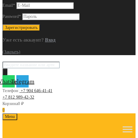
Email
*
Password
*
Уже есть аккаунт?
Вход
(Закрыть)
Поиск
товаров
hatsapp
Telegram
Телефон:
+7 904 646-41-41
+7 812 989-42-32
Корзина
0
₽
0
Skip
Menu
to
content