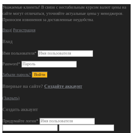
Уважаемые клиенты! В связи с нестабильным курсом валют цены на
сайте могут отличаться, уточняйте актуальные цены у менеджеров.
Приносим извинения за доставленные неудобства.
Вход
|
Регистрация
Вход
Имя пользователя
*
Password
*
Забыли пароль?
Впервые на сайте?
Создайте аккаунт
(Закрыть)
Создать аккаунт
Придумайте логин
*