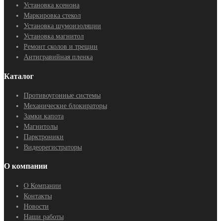
Установка ксенона
Маркировка стекол
Установка шумоизоляции
Установка магнитол
Ремонт сколов и трещин
Антигравийная пленка
Каталог
Противоугонные системы
Механические блокираторы
Замки капота
Магнитолы
Парктроники
Видеорегистраторы
О компании
О Компании
Контакты
Новости
Наши работы