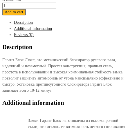
Блокиратор
Гарант
Add to cart
Блок
Description
Люкс
Additional information
633
Reviews (0)
Skoda
Octavia
Description
2013-
2017
Гарант Блок Люкс, это механический блокиратор рулевого вала,
quantity
надежный и незаметный. Простая конструкция, прочная сталь,
простота в использовании и высокая криминальная стойкость замка,
позволит защитить автомобиль от угона максимально эффективно и
быстро. Установка противоугонного блокиратора Гарант Блок
занимает всего 10-12 минут.
Additional information
Замки Гарант Блок изготовлены из высокопрочной
стали, что исключает возможность легкого спиливания