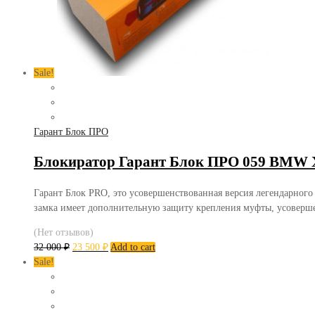
Sale!
Гарант Блок ПРО
Блокиратор Гарант Блок ПРО 059 BMW X
Гарант Блок PRO, это усовершенствованная версия легендарного
замка имеет дополнительную защиту крепления муфты, усоверш
(Нет отзывов)
32 000
₽
23 500
₽
Add to cart
Sale!