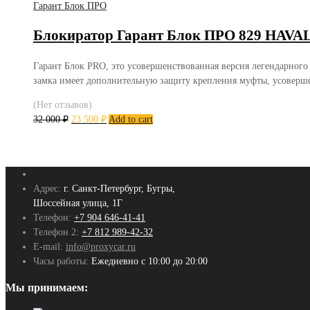
Гарант Блок ПРО
Блокиратор Гарант Блок ПРО 829 HAVAL J
Гарант Блок PRO, это усовершенствованная версия легендарного
замка имеет дополнительную защиту крепления муфты, усоверш
(Нет отзывов)
32 000
₽
23 500
₽
Add to cart
Адрес:
г. Санкт-Петербург, Бугры,
Шоссейная улица, 1Г
Телефон:
+7 904 646-41-41
Телефон 2:
+7 812 989-42-32
E-mail:
info@proxycar.ru
Часы работы:
Ежедневно с 10:00 до 20:00
Мы принимаем: