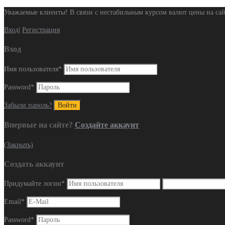
Уважаемые клиенты! В связи с нестабильным курсом валют цены на сай
Вход
|
Регистрация
Вход
Имя пользователя
*
Password
*
Забыли пароль?
Впервые на сайте?
Создайте аккаунт
(Закрыть)
Создать аккаунт
Придумайте логин
*
Email
*
Password
*