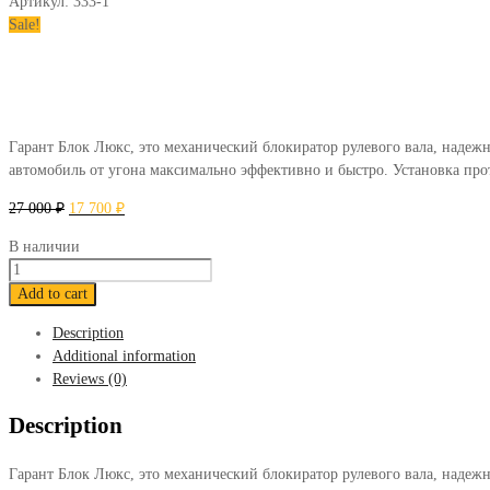
Артикул:
333-1
Sale!
Гарант Блок Люкс, это механический блокиратор рулевого вала, надежн
автомобиль от угона максимально эффективно и быстро. Установка про
27 000
₽
17 700
₽
В наличии
Блокиратор
Гарант
Add to cart
Блок
Description
Люкс
Additional information
333
Reviews (0)
Volkswagen
Tiguan
Description
2012-
2016
Гарант Блок Люкс, это механический блокиратор рулевого вала, надежн
quantity