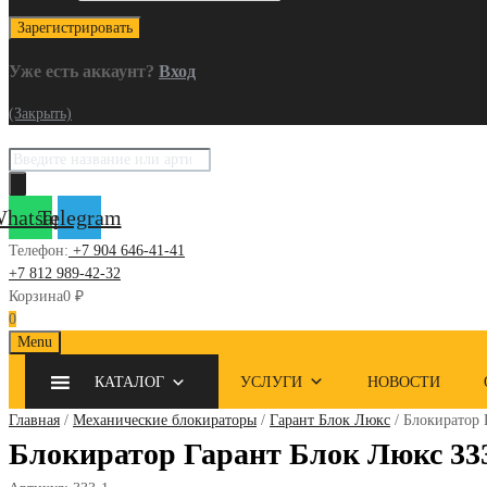
Уже есть аккаунт?
Вход
(Закрыть)
Поиск
товаров
hatsapp
Telegram
Телефон:
+7 904 646-41-41
+7 812 989-42-32
Корзина
0
₽
0
Skip
Menu
to
КАТАЛОГ
УСЛУГИ
НОВОСТИ
content
Главная
/
Механические блокираторы
/
Гарант Блок Люкс
/ Блокиратор 
Блокиратор Гарант Блок Люкс 333