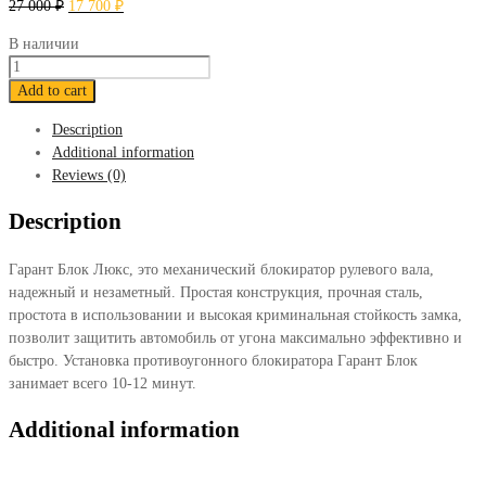
27 000
₽
17 700
₽
В наличии
Блокиратор
Гарант
Add to cart
Блок
Description
Люкс
Additional information
313
Reviews (0)
Volkswagen
Transporter
Description
V
2003-
Гарант Блок Люкс, это механический блокиратор рулевого вала,
2009
надежный и незаметный. Простая конструкция, прочная сталь,
quantity
простота в использовании и высокая криминальная стойкость замка,
позволит защитить автомобиль от угона максимально эффективно и
быстро. Установка противоугонного блокиратора Гарант Блок
занимает всего 10-12 минут.
Additional information