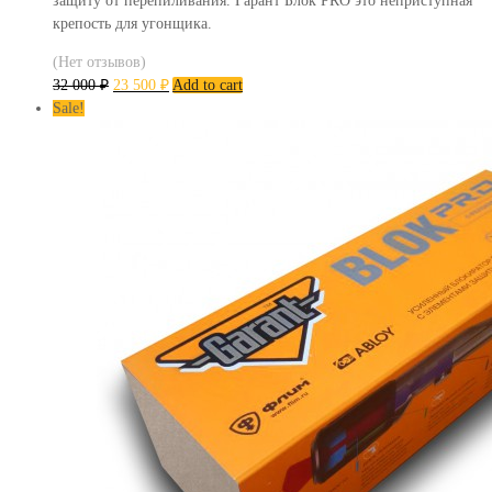
защиту от перепиливания. Гарант Блок PRO это неприступная
крепость для угонщика.
(Нет отзывов)
32 000
₽
23 500
₽
Add to cart
Sale!