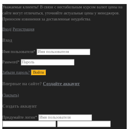
Уважаемые клиенты! В связи с нестабильным курсом валют цены на
сайте могут отличаться, уточняйте актуальные цены у менеджеров.
Приносим извинения за доставленные неудобства.
Вход
|
Регистрация
Вход
Имя пользователя
*
Password
*
Забыли пароль?
Впервые на сайте?
Создайте аккаунт
(Закрыть)
Создать аккаунт
Придумайте логин
*