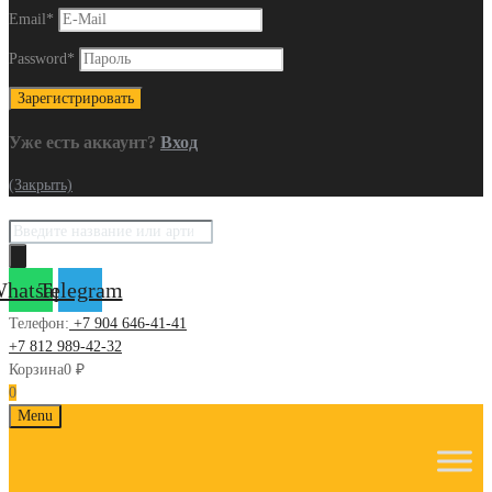
Email
*
Password
*
Уже есть аккаунт?
Вход
(Закрыть)
Поиск
товаров
hatsapp
Telegram
Телефон:
+7 904 646-41-41
+7 812 989-42-32
Корзина
0
₽
0
Skip
Menu
to
content