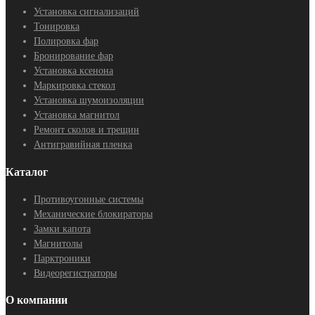
Установка сигнализаций
Тонировка
Полировка фар
Бронирование фар
Установка ксенона
Маркировка стекол
Установка шумоизоляции
Установка магнитол
Ремонт сколов и трещин
Антигравийная пленка
Каталог
Противоугонные системы
Механические блокираторы
Замки капота
Магнитолы
Парктроники
Видеорегистраторы
О компании