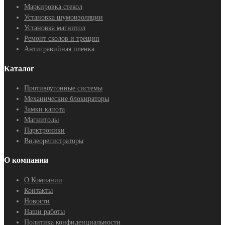
Маркировка стекол
Установка шумоизоляции
Установка магнитол
Ремонт сколов и трещин
Антигравийная пленка
Каталог
Противоугонные системы
Механические блокираторы
Замки капота
Магнитолы
Парктроники
Видеорегистраторы
О компании
О Компании
Контакты
Новости
Наши работы
Политика конфиденциальности