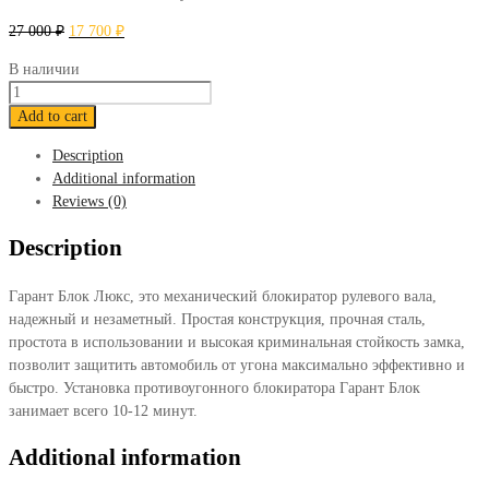
27 000
₽
17 700
₽
В наличии
Блокиратор
Гарант
Add to cart
Блок
Description
Люкс
Additional information
192
Reviews (0)
Hyundai
Veloster
Description
2012-
2016
Гарант Блок Люкс, это механический блокиратор рулевого вала,
quantity
надежный и незаметный. Простая конструкция, прочная сталь,
простота в использовании и высокая криминальная стойкость замка,
позволит защитить автомобиль от угона максимально эффективно и
быстро. Установка противоугонного блокиратора Гарант Блок
занимает всего 10-12 минут.
Additional information