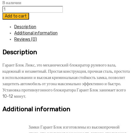
В наличии
Блокиратор
Гарант
Add to cart
Блок
Description
Люкс
Additional information
149
Reviews (0)
Toyota
Camry
Description
2006-
2009
quantity
Гарант Блок Люкс, это механический блокиратор рулевого вала,
надежный и незаметный. Простая конструкция, прочная сталь, простота
в использовании и высокая криминальная стойкость замка, позволит
защитить автомобиль от угона максимально эффективно и быстро.
Установка противоугонного блокиратора Гарант Блок занимает всего
10-12 минут.
Additional information
Замки Гарант Блок изготовлены из высокопрочной