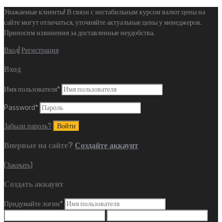
Уважаемые клиенты! В связи с нестабильным курсом валют цены на
сайте могут отличаться, уточняйте актуальные цены у менеджеров.
Приносим извинения за доставленные неудобства.
Вход
|
Регистрация
Вход
Имя пользователя
*
Password
*
Забыли пароль?
Впервые на сайте?
Создайте аккаунт
(Закрыть)
Создать аккаунт
Придумайте логин
*