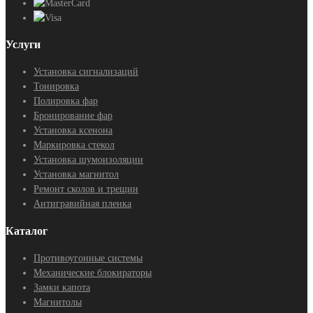
Услуги
Установка сигнализаций
Тонировка
Полировка фар
Бронирование фар
Установка ксенона
Маркировка стекол
Установка шумоизоляции
Установка магнитол
Ремонт сколов и трещин
Антигравийная пленка
Каталог
Противоугонные системы
Механические блокираторы
Замки капота
Магнитолы