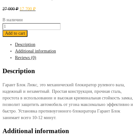
27 000
₽
17 700
₽
В наличии
Блокиратор
Гарант
Add to cart
Блок
Description
Люкс
Additional information
086
Reviews (0)
Renault
Duster
Description
2021-
н.в.
Гарант Блок Люкс, это механический блокиратор рулевого вала,
quantity
надежный и незаметный. Простая конструкция, прочная сталь,
простота в использовании и высокая криминальная стойкость замка,
позволит защитить автомобиль от угона максимально эффективно и
быстро. Установка противоугонного блокиратора Гарант Блок
занимает всего 10-12 минут.
Additional information