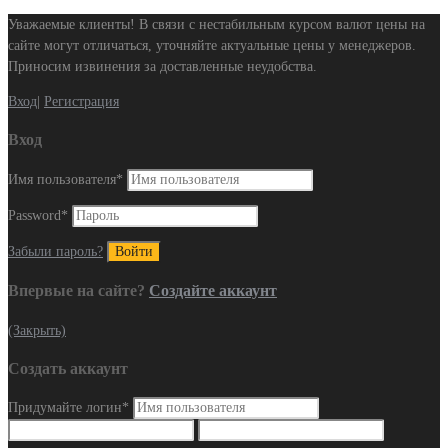
Уважаемые клиенты! В связи с нестабильным курсом валют цены на
сайте могут отличаться, уточняйте актуальные цены у менеджеров.
Приносим извинения за доставленные неудобства.
Вход
|
Регистрация
Вход
Имя пользователя
*
Password
*
Забыли пароль?
Впервые на сайте?
Создайте аккаунт
(Закрыть)
Создать аккаунт
Придумайте логин
*