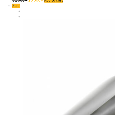
32 000
₽
23 500
₽
Add to cart
Sale!