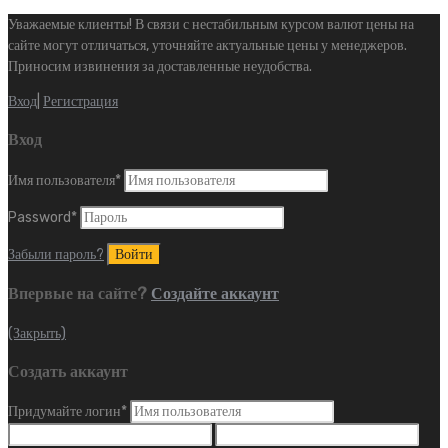
Уважаемые клиенты! В связи с нестабильным курсом валют цены на
сайте могут отличаться, уточняйте актуальные цены у менеджеров.
Приносим извинения за доставленные неудобства.
Вход
|
Регистрация
Вход
Имя пользователя
*
Password
*
Забыли пароль?
Впервые на сайте?
Создайте аккаунт
(Закрыть)
Создать аккаунт
Придумайте логин
*