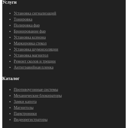
Услуги
Установка сигнализаций
Тонировка
Полировка фар
Бронирование фар
Установка ксенона
Маркировка стекол
Установка шумоизоляции
Установка магнитол
Ремонт сколов и трещин
Антигравийная пленка
Каталог
Противоугонные системы
Механические блокираторы
Замки капота
Магнитолы
Парктроники
Видеорегистраторы