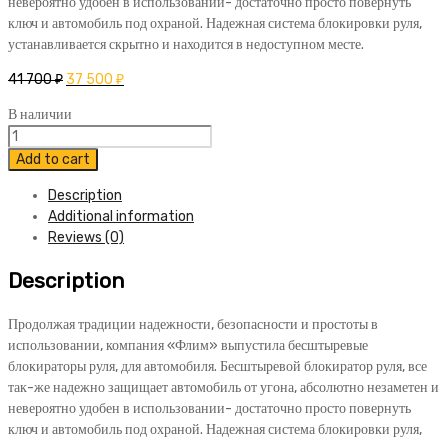
невероятно удобен в использовании- достаточно просто повернуть
ключ и автомобиль под охраной. Надежная система блокировки руля,
устанавливается скрытно и находится в недоступном месте.
41 700
₽
37 500
₽
В наличии
Бесштыревой
блокиратор
Add to cart
Гарант
Description
Форт
Additional information
Mercedes-
Reviews (0)
Benz
GLE
Description
2015-
2018
quantity
Продолжая традиции надежности, безопасности и простоты в
использовании, компания «Флим» выпустила бесштыревые
блокираторы руля, для автомобиля. Бесштыревой блокиратор руля, все
так-же надежно защищает автомобиль от угона, абсолютно незаметен и
невероятно удобен в использовании- достаточно просто повернуть
ключ и автомобиль под охраной. Надежная система блокировки руля,