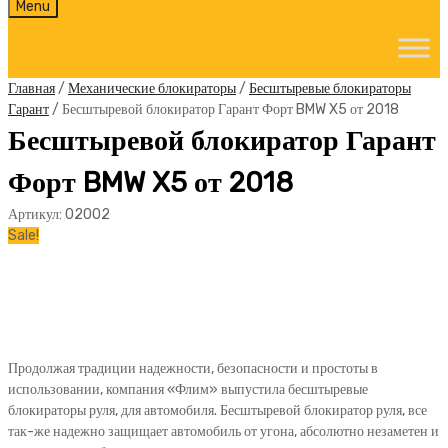
Skip
Menu
to
content
Главная
/
Механические блокираторы
/
Бесштыревые блокираторы
Гарант
/ Бесштыревой блокиратор Гарант Форт BMW X5 от 2018
Бесштыревой блокиратор Гарант
Форт BMW X5 от 2018
Артикул:
02002
Sale!
Продолжая традиции надежности, безопасности и простоты в
использовании, компания «Флим» выпустила бесштыревые
блокираторы руля, для автомобиля. Бесштыревой блокиратор руля, все
так-же надежно защищает автомобиль от угона, абсолютно незаметен и