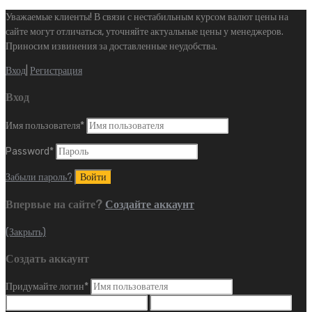
Уважаемые клиенты! В связи с нестабильным курсом валют цены на
сайте могут отличаться, уточняйте актуальные цены у менеджеров.
Приносим извинения за доставленные неудобства.
Вход
|
Регистрация
Вход
Имя пользователя
*
Password
*
Забыли пароль?
Впервые на сайте?
Создайте аккаунт
(Закрыть)
Создать аккаунт
Придумайте логин
*