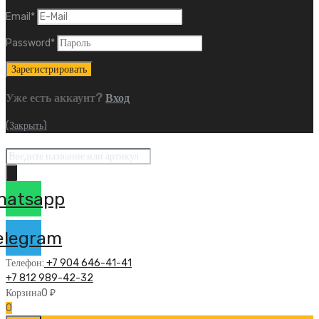
Email
*
Password
*
Уже есть аккаунт?
Вход
(Закрыть)
Поиск
товаров
hatsapp
elegram
Телефон:
+7 904 646-41-41
+7 812 989-42-32
Корзина
0
₽
0