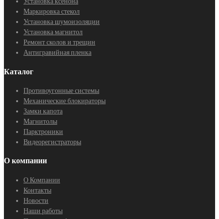
Установка ксенона
Маркировка стекол
Установка шумоизоляции
Установка магнитол
Ремонт сколов и трещин
Антигравийная пленка
Каталог
Противоугонные системы
Механические блокираторы
Замки капота
Магнитолы
Парктроники
Видеорегистраторы
О компании
О Компании
Контакты
Новости
Наши работы