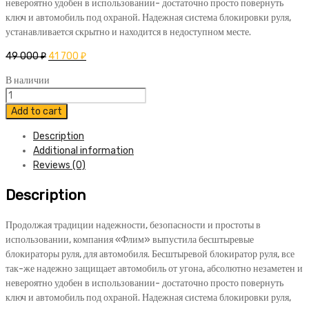
невероятно удобен в использовании- достаточно просто повернуть
ключ и автомобиль под охраной. Надежная система блокировки руля,
устанавливается скрытно и находится в недоступном месте.
49 000
₽
41 700
₽
В наличии
Бесштыревой
блокиратор
Add to cart
Гарант
Description
Форт
Additional information
BMW
Reviews (0)
X5
от
Description
2018
quantity
Продолжая традиции надежности, безопасности и простоты в
использовании, компания «Флим» выпустила бесштыревые
блокираторы руля, для автомобиля. Бесштыревой блокиратор руля, все
так-же надежно защищает автомобиль от угона, абсолютно незаметен и
невероятно удобен в использовании- достаточно просто повернуть
ключ и автомобиль под охраной. Надежная система блокировки руля,