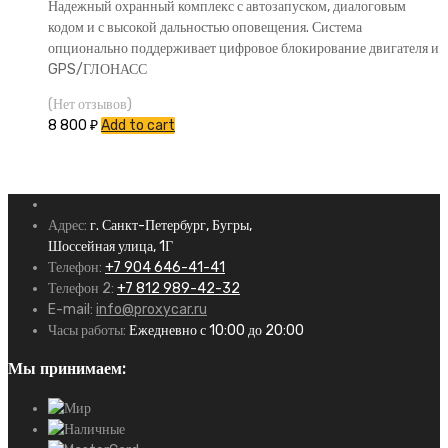
Надежный охранный комплекс с автозапуском, диалоговым
кодом и с высокой дальностью оповещения. Система
опционально поддерживает цифровое блокирование двигателя и
GPS/ГЛОНАСС
(Нет отзывов)
8 800
₽
Add to cart
Адрес:
г. Санкт-Петербург, Бугры,
Шоссейная улица, 1Г
Телефон:
+7 904 646-41-41
Телефон 2:
+7 812 989-42-32
E-mail:
info@proxycar.ru
Часы работы:
Ежедневно с 10:00 до 20:00
Мы принимаем: