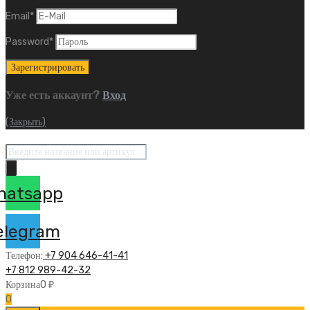
Email
*
Password
*
Уже есть аккаунт?
Вход
(Закрыть)
Поиск
товаров
hatsapp
elegram
Телефон:
+7 904 646-41-41
+7 812 989-42-32
Корзина
0
₽
0