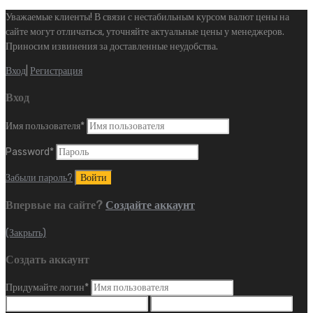
Уважаемые клиенты! В связи с нестабильным курсом валют цены на
сайте могут отличаться, уточняйте актуальные цены у менеджеров.
Приносим извинения за доставленные неудобства.
Вход
|
Регистрация
Вход
Имя пользователя
*
Password
*
Забыли пароль?
Впервые на сайте?
Создайте аккаунт
(Закрыть)
Создать аккаунт
Придумайте логин
*