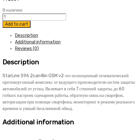
В наличии
Автосигнализация
StarLine
Add to cart
S96
Description
2can4lin
Additional information
GSM
Reviews (0)
v2
quantity
Description
StarLine S96 2can4lin GSM v2 это полноценный телематический
противоугонный комплекс от ведущего производителя систем защиты
автомобилей от угона. Включает в себя 7 степеней защиты, до 60
гибких настроек сценариев работы, обратную связь на смартфон,
авторизация при помощи смартфона, мониторинг в режиме реального
времени и умный бесключевой обход.
Additional information