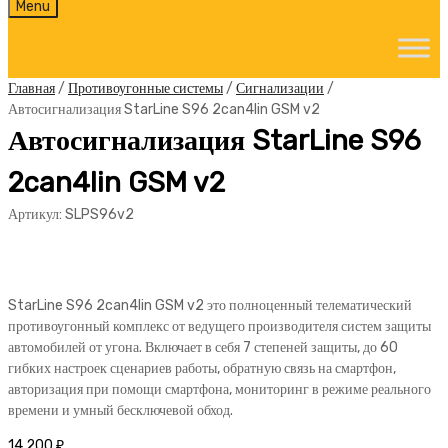
Skip
Menu
to
content
Главная
/
Противоугонные системы
/
Сигнализации
/
Автосигнализация StarLine S96 2can4lin GSM v2
Автосигнализация StarLine S96
2can4lin GSM v2
Артикул:
SLPS96v2
StarLine S96 2can4lin GSM v2 это полноценный телематический
противоугонный комплекс от ведущего производителя систем защиты
автомобилей от угона. Включает в себя 7 степеней защиты, до 60
гибких настроек сценариев работы, обратную связь на смартфон,
авторизация при помощи смартфона, мониторинг в режиме реального
времени и умный бесключевой обход.
14 200
₽