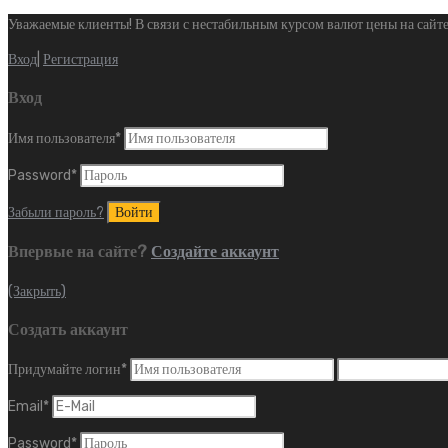
Уважаемые клиенты! В связи с нестабильным курсом валют цены на сайте
Вход
|
Регистрация
Вход
Имя пользователя
*
Password
*
Забыли пароль?
Впервые на сайте?
Создайте аккаунт
(Закрыть)
Создать аккаунт
Придумайте логин
*
Email
*
Password
*