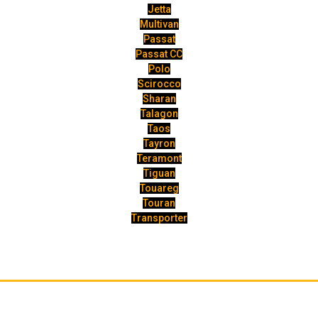
Jetta
Multivan
Passat
Passat CC
Polo
Scirocco
Sharan
Talagon
Taos
Tayron
Teramont
Tiguan
Touareg
Touran
Transporter