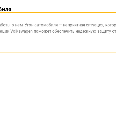
биля
боты о нем. Угон автомобиля — неприятная ситуация, кот
ации Volkswagen поможет обеспечить надежную защиту от 
основных способов защиты вашего автомобиля от угона и