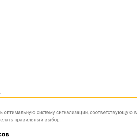
ли его перемещения, автомобильная сигнализация немедл
тролировать состояние автомобиля на расстоянии
т
ть оптимальную систему сигнализации, соответствующую 
делать правильный выбор.
сов