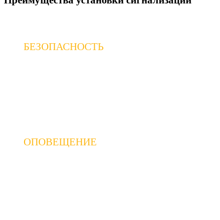
Преимущества установки сигнализации
БЕЗОПАСНОСТЬ
Автомобильная сигнализация является
одним из основных способов защиты вашего
автомобиля от угона и вандализма
ОПОВЕЩЕНИЕ
В случае попытки проникновения в
автомобиль или его перемещения,
автомобильная сигнализация немедленно
оповестит вас