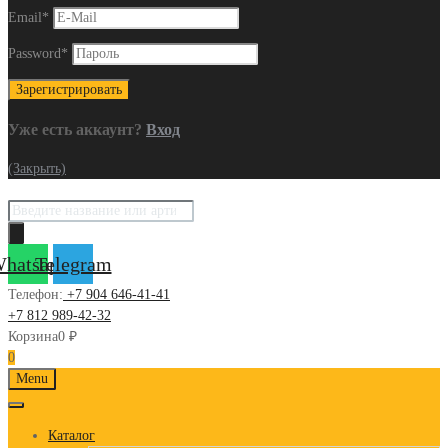
Email
*
Password
*
Уже есть аккаунт?
Вход
(Закрыть)
Поиск
товаров
hatsapp
Telegram
Телефон:
+7 904 646-41-41
+7 812 989-42-32
Корзина
0
₽
0
Skip
Menu
to
content
Каталог