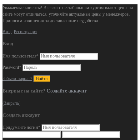
Уважаемые клиенты! В связи с нестабильным курсом валют цены на
сайте могут отличаться, уточняйте актуальные цены у менеджеров.
Приносим извинения за доставленные неудобства.
Вход
|
Регистрация
Вход
Имя пользователя
*
Password
*
Забыли пароль?
Впервые на сайте?
Создайте аккаунт
(Закрыть)
Создать аккаунт
Придумайте логин
*