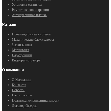
Установка магнитол
Ремонт сколов и трещин
Антигравийная пленка
Каталог
Противоугонные системы
Механические блокираторы
Замки капота
Магнитолы
Парктроники
Видеорегистраторы
О компании
О Компании
Контакты
Новости
Наши работы
Политика конфиденциальности
Договор Оферты