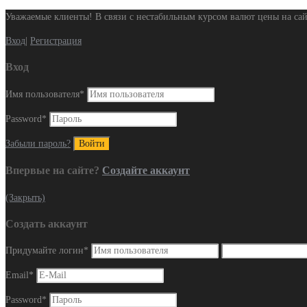
Уважаемые клиенты! В связи с нестабильным курсом валют цены на сай
Вход
|
Регистрация
Вход
Имя пользователя
*
Password
*
Забыли пароль?
Впервые на сайте?
Создайте аккаунт
(Закрыть)
Создать аккаунт
Придумайте логин
*
Email
*
Password
*