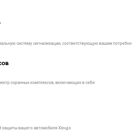
ролировать состояние автомобиля на расстоянии
т
мальную систему сигнализации, соответствующую вашим потребнос
сов
ектр охранных комплексов, включающих в себя:
й защиты вашего автомобиля Хёндэ.