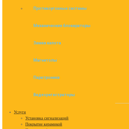
Противоугонные системы
Механические блокираторы
Замки капота
Магнитолы
Парктроники
Видеорегистраторы
Услуги
Установка сигнализаций
Покрытие керамикой