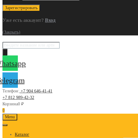
Уже есть аккаунт?
Вход
(Закрыть)
Поиск
товаров
hatsapp
elegram
Телефон:
+7 904 646-41-41
+7 812 989-42-32
Корзина
0
₽
0
Skip
Menu
to
content
Каталог