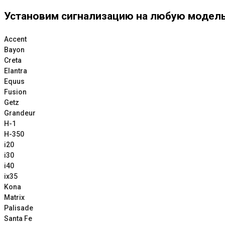
Установим сигнализацию на любую модель
Accent
Bayon
Creta
Elantra
Equus
Fusion
Getz
Grandeur
H-1
H-350
i20
i30
i40
ix35
Kona
Matrix
Palisade
Santa Fe