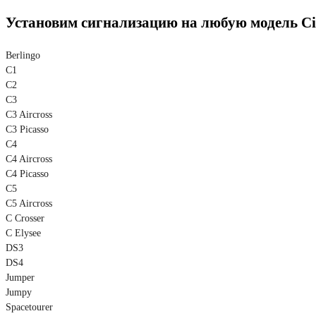
Установим сигнализацию на любую модель Ci
Berlingo
C1
C2
C3
C3 Aircross
C3 Picasso
C4
C4 Aircross
C4 Picasso
C5
C5 Aircross
C Crosser
C Elysee
DS3
DS4
Jumper
Jumpy
Spacetourer