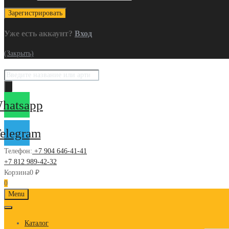
Уже есть аккаунт?
Вход
(Закрыть)
Поиск
товаров
hatsapp
elegram
Телефон:
+7 904 646-41-41
+7 812 989-42-32
Корзина
0
₽
0
Skip
Menu
to
content
Каталог