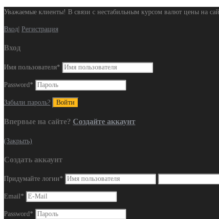
Уважаемые клиенты! В связи с нестабильным курсом валют цены на сай
Вход
|
Регистрация
Вход
Имя пользователя
*
Password
*
Забыли пароль?
Впервые на сайте?
Создайте аккаунт
(Закрыть)
Создать аккаунт
Придумайте логин
*
Email
*
Password
*