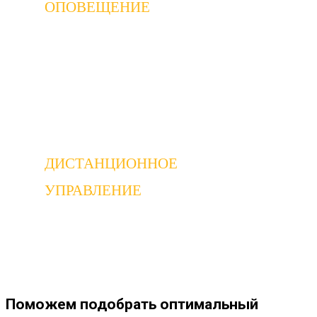
ОПОВЕЩЕНИЕ
В случае попытки проникновения в
автомобиль или его перемещения,
автомобильная сигнализация немедленно
оповестит вас
ДИСТАНЦИОННОЕ
УПРАВЛЕНИЕ
Дистанционное управление дает
возможность контролировать состояние
автомобиля на расстоянии
Поможем подобрать оптимальный