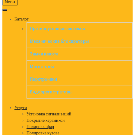
Skip
Menu
to
content
Каталог
Противоугонные системы
Механические блокираторы
Замки капота
Магнитолы
Парктроники
Видеорегистраторы
Услуги
Установка сигнализаций
Покрытие керамикой
Полировка фар
Полировка кузова