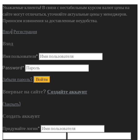
Уважаемые клиенты! В связи с нестабильным курсом валют цены на
сайте могут отличаться, уточняйте актуальные цены у менеджеров.
Приносим извинения за доставленные неудобства.
Вход
|
Регистрация
Вход
Имя пользователя
*
Password
*
Забыли пароль?
Впервые на сайте?
Создайте аккаунт
(Закрыть)
Создать аккаунт
Придумайте логин
*