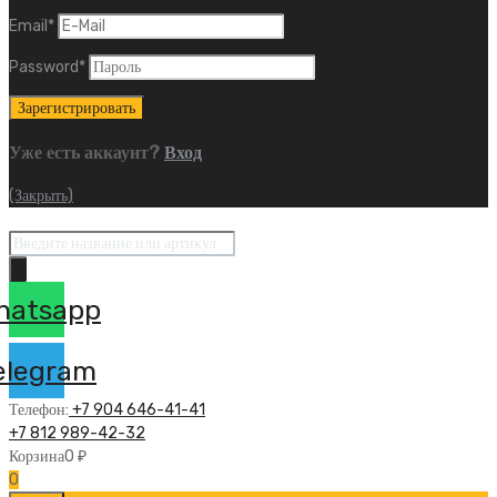
Email
*
Password
*
Уже есть аккаунт?
Вход
(Закрыть)
Поиск
товаров
hatsapp
elegram
Телефон:
+7 904 646-41-41
+7 812 989-42-32
Корзина
0
₽
0