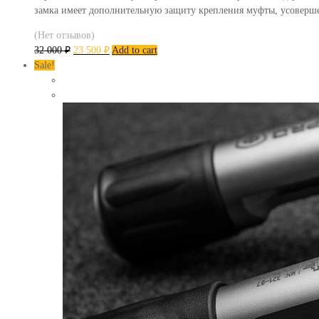
замка имеет дополнительную защиту крепления муфты, усоверш
(Нет отзывов)
32 000
₽
23 500
₽
Add to cart
Sale!