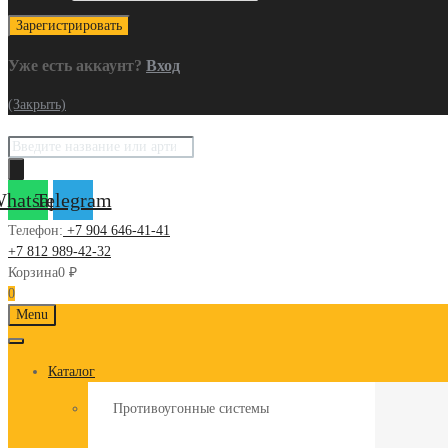
Уже есть аккаунт?
Вход
(Закрыть)
Поиск
товаров
hatsapp
Telegram
Телефон:
+7 904 646-41-41
+7 812 989-42-32
Корзина
0
₽
0
Skip
Menu
to
content
Каталог
Противоугонные системы