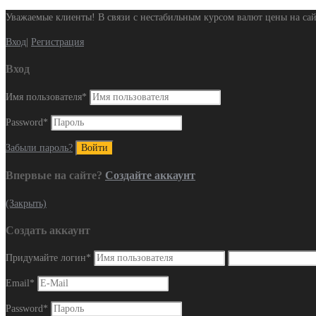
Уважаемые клиенты! В связи с нестабильным курсом валют цены на сай
Вход
|
Регистрация
Вход
Имя пользователя
*
Password
*
Забыли пароль?
Впервые на сайте?
Создайте аккаунт
(Закрыть)
Создать аккаунт
Придумайте логин
*
Email
*
Password
*