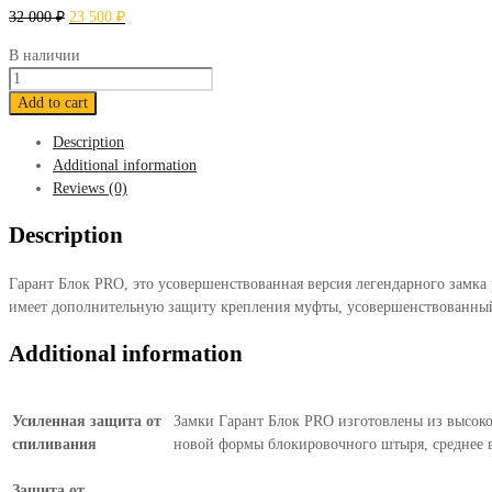
32 000
₽
23 500
₽
В наличии
Гарант
Блок
Add to cart
ПРО
Description
717
Additional information
quantity
Reviews (0)
Description
Гарант Блок PRO, это усовершенствованная версия легендарного замка
имеет дополнительную защиту крепления муфты, усовершенствованный
Additional information
Усиленная защита от
Замки Гарант Блок PRO изготовлены из высокоп
спиливания
новой формы блокировочного штыря, среднее в
Защита от