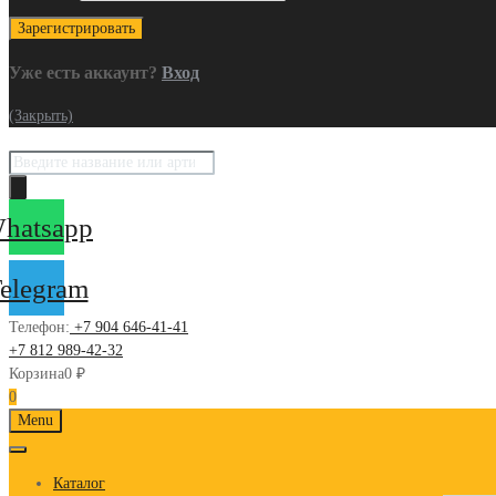
Уже есть аккаунт?
Вход
(Закрыть)
Поиск
товаров
hatsapp
elegram
Телефон:
+7 904 646-41-41
+7 812 989-42-32
Корзина
0
₽
0
Skip
Menu
to
content
Каталог