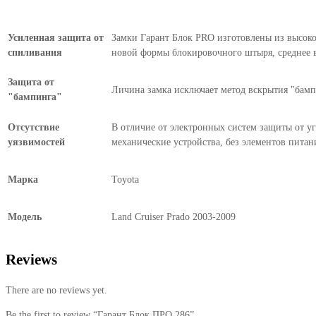
Усиленная защита от
Замки Гарант Блок PRO изготовлены из высокоп
спиливания
новой формы блокировочного штыря, среднее в
Защита от
Личина замка исключает метод вскрытия "бампи
"бампинга"
Отсутствие
В отличие от электронных систем защиты от уг
уязвимостей
механические устройства, без элементов питан
Марка
Toyota
Модель
Land Cruiser Prado 2003-2009
Reviews
There are no reviews yet.
Be the first to review “Гарант Блок ПРО 286”