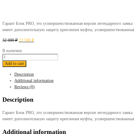
Гарант Блок PRO, это усовершенствованная версия легендарного замка
имеет дополнительную защиту крепления муфты, усовершенствованный
32 000
₽
23 500
₽
В наличии
Гарант
Блок
Add to cart
ПРО
Description
286
Additional information
quantity
Reviews (0)
Description
Гарант Блок PRO, это усовершенствованная версия легендарного замка
имеет дополнительную защиту крепления муфты, усовершенствованный
Additional information