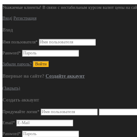
Уважаемые клиенты! В связи с нестабильным курсом валют цены на сай
Вход
|
Регистрация
Вход
Имя пользователя
*
Password
*
Забыли пароль?
Впервые на сайте?
Создайте аккаунт
(Закрыть)
Создать аккаунт
Придумайте логин
*
Email
*
Password
*