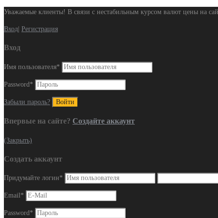
Уважаемые клиенты! В связи с нестабильным курсом валют цены на сай
Вход
|
Регистрация
Вход
Имя пользователя
*
Password
*
Забыли пароль?
Впервые на сайте?
Создайте аккаунт
(Закрыть)
Создать аккаунт
Придумайте логин
*
Email
*
Password
*