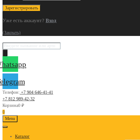
Уже есть аккаунт?
Вход
(Закрыть)
Поиск
товаров
hatsapp
elegram
Телефон:
+7 904 646-41-41
+7 812 989-42-32
Корзина
0
₽
0
Skip
Menu
to
content
Каталог