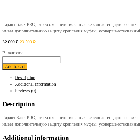
Гарант Блок PRO, это усовершенствованная версия легендарного замка
имеет дополнительную защиту крепления муфты, усовершенствованный
32 000
₽
23 500
₽
В наличии
Блокиратор
Гарант
Add to cart
Блок
Description
ПРО
Additional information
080
Reviews (0)
Nissan
Qashqai
Description
2019-
н.в.
Гарант Блок PRO, это усовершенствованная версия легендарного замка
quantity
имеет дополнительную защиту крепления муфты, усовершенствованный
Additional information