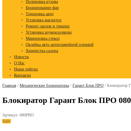
Полировка кузова
Бронирование фар
Тонировка авто
Установка магнитол
Ремонт сколов и трещин
Установка шумоизоляции
Маркировка стекол
Оклейка авто антигравийной пленкой
Химчистка салона
Новости
О Нас
Наши работы
Контакты
Главная
/
Механические блокираторы
/
Гарант Блок ПРО
/ Блокиратор Г
Блокиратор Гарант Блок ПРО 080 N
Артикул:
080PRO
Sale!