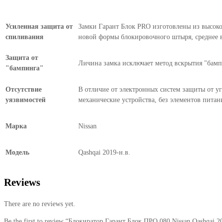
Усиленная защита от
Замки Гарант Блок PRO изготовлены из высокоп
спиливания
новой формы блокировочного штыря, среднее в
Защита от
Личина замка исключает метод вскрытия "бампи
"бампинга"
Отсутствие
В отличие от электронных систем защиты от уг
уязвимостей
механические устройства, без элементов питан
Марка
Nissan
Модель
Qashqai 2019-н.в.
Reviews
There are no reviews yet.
Be the first to review “Блокиратор Гарант Блок ПРО 080 Nissan Qashqai 2