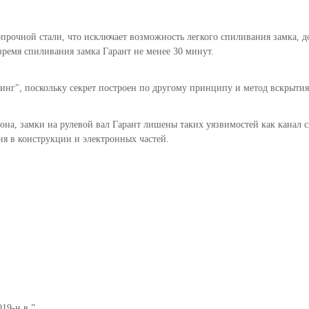
рочной стали, что исключает возможность легкого спиливания замка, до
ремя спиливания замка Гарант не менее 30 минут.
нг", поскольку секрет построен по другому принципу и метод вскрытия 
она, замки на рулевой вал Гарант лишены таких уязвимостей как канал с
ия в конструкции и электронных частей.
019-н.в.”